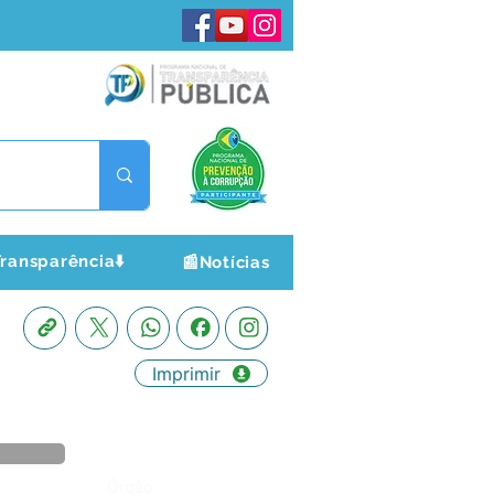
ransparência⬇️
📰Notícias
Imprimir
Órgão: