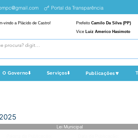
epmpc@gmail.com
Portal da Transparência
m-vindo a Plácido de Castro!
Prefeito
Camilo Da Silva (PP)
Vice
Luiz Americo Hasimoto
O Governo⬇️
Serviços⬇️
T
Publicações🔽
 2025
Lei Municipal
Página da Publicação:
Data da Publicação: