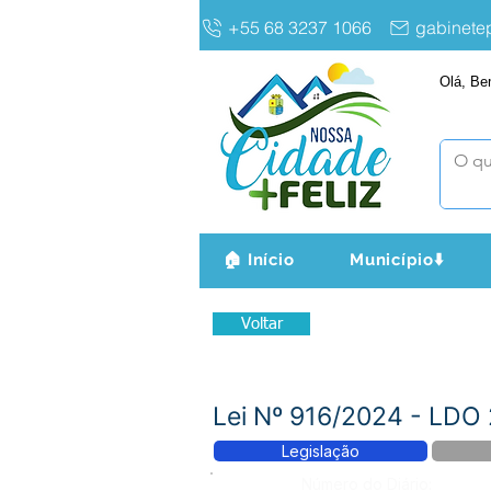
+55 68 3237 1066
gabinet
Olá, Be
🏠 Início
Município⬇️
Voltar
Lei Nº 916/2024 - LDO
Legislação
Número do Diário: