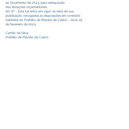
ao Orçamento de 2023, para adequação
das dotações orçamentárias.
Art. 6º - Esta Lei entra em vigor na data de sua
publicação, revogadas as disposições em contrário.
Gabinete do Prefeito de Plácido de Castro – Acre, 16
de fevereiro de 2023.
Camilo da Silva
Prefeito de Plácido de Castro
Este texto não substitui o publicado no Diário Oficial, mas
facilita a pesquisa para localizar a publicação oficial.
Prefeitura Municipal
de Plácido de Castro
Poder Executivo
SERVIÇO DE ATENDIMENTO AO 
CIDADÃO (SIC) E OUVIDORIA
Prefeitura de Plácido de Castro - Estado 