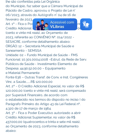
lhe são conferidas pela Lei Orgânica
do Município, faz saber que a Câmara Municipal de
Plácido de Castro, aprovou o Projeto de Lei n°
06/2023, através do Autógrafo n° 04 de 16 de
fevereiro de 2023, no qual sanciona o seguinte:
Art. 1º - Fica o Poder Executivo autorizado a abrir
Crédito Adicional Especial, no valor de R$ 120.000,00
(cento e vinte mil reais), ao Orçamento de
2023, referente ao CONVÊNIO Nº. 014/2022 -
SESACRE, conforme detalhamento abaixo:
ÓRGÃO: 12 – Secretaria Municipal de Saúde e
Saneamento - SEMSSA
Unidade: 02 – Fundo Municipal de Saúde - FMS
Funcional:
10.301.0004.1008
–Estrut. da Rede de Serv.
Públicos de Saúde - Investimento Elemento de
Despesa:
44.90.52.00.00
– Equipamento
e Material Permanente
Fonte 636 – Outras Transf. de Conv. e Inst. Congêneres
Vinc. a Saúde........R$ 120.000,00
Art. 2º - O Crédito Adicional Especial, no valor de R$
120.000,00 (cento e vinte mil reais), será compensado
por Superávit Financeiro, de acordo com
o estabelecido nos termos do disposto no inciso I do
Parágrafo Primeiro do Artigo 43 da Lei Federal nº.
4.320 de 17 de março de 1964.
Art. 3º - Fica o Poder Executivo autorizado a abrir
Crédito Adicional Suplementar, no valor de R$
437.000,00 (quatrocentos e trinta e sete mil reais),
ao Orçamento de 2023, conforme detalhamento
abaixo: