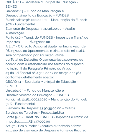
ÓRGÃO: 11 – Secretaria Municipal de Educação -
SEMED
Unidade: 03 – Fundo de Manutenção e
Desenvolvimento da Educação - FUNDEB
Funcional:
12.361.0002.2020
– Manutenção do Fundeb
30% - Fundamental
Elemento de Despesa:
33.90.46.00.00
– Auxílio
Alimentação
Fonte 540 – Transf. do FUNDEB - Impostos e Transf. de
Impostos...............R$ 437.000,00
Art. 4º - O Crédito Adicional Suplementar, no valor de
R$ 437.000,00 (quatrocentos e trinta e sete mil reais),
será compensado por Anulação Parcial
ou Total de Dotações Orçamentárias disponíveis, de
acordo com o estabelecido nos termos do disposto
no inciso III do Parágrafo Primeiro do Artigo
43 da Lei Federal nº. 4.320 de 17 de março de 1964,
conforme detalhamento abaixo:
ÓRGÃO: 11 – Secretaria Municipal de Educação -
SEMED
Unidade: 03 – Fundo de Manutenção e
Desenvolvimento da Educação - FUNDEB
Funcional:
12.361.0002.2020
– Manutenção do Fundeb
30% - Fundamental
Elemento de Despesa:
33.90.39.00.00
– Outros
Serviços de Terceiros – Pessoa Jurídica
Fonte 540 – Transf. do FUNDEB - Impostos e Transf. de
Impostos...............R$ 437.000,00
Art. 5º - Fica o Poder Executivo autorizado a fazer
inclusão de Elemento de Despesa e Fonte de Recurso