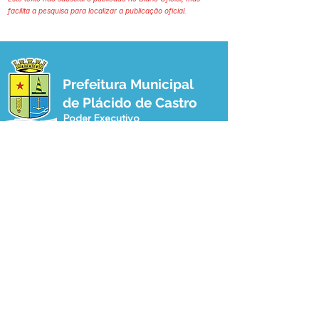
facilita a pesquisa para localizar a publicação oficial.
Prefeitura Municipal
de Plácido de Castro
Poder Executivo
SERVIÇO DE ATENDIMENTO AO 
CIDADÃO (SIC) E OUVIDORIA
Prefeitura de Plácido de Castro - Estado 
do Acre
CNPJ 04.076.733/0001-60
💻Acesso online: 
SIC 
| 
Fale Conosco
 | 
Ouvidoria
 | 
Portal de Transparência
 | 
Mapa do Site
📱Fone: +55 (68) 3237-1066 (Beto 