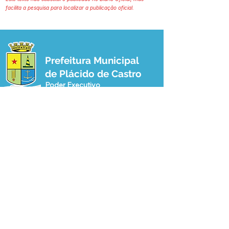
facilita a pesquisa para localizar a publicação oficial.
Prefeitura Municipal
de Plácido de Castro
Poder Executivo
SERVIÇO DE ATENDIMENTO AO 
CIDADÃO (SIC) E OUVIDORIA
Prefeitura de Plácido de Castro - Estado 
do Acre
CNPJ 04.076.733/0001-60
💻Acesso online: 
SIC 
| 
Fale Conosco
 | 
Ouvidoria
 | 
Portal de Transparência
 | 
Mapa do Site
📱Fone: +55 (68) 3237-1066 (Beto 