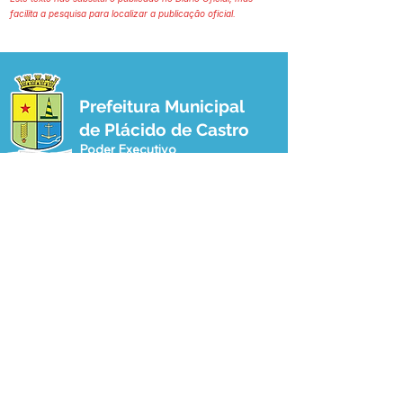
facilita a pesquisa para localizar a publicação oficial.
Prefeitura Municipal
de Plácido de Castro
Poder Executivo
SERVIÇO DE ATENDIMENTO AO 
CIDADÃO (SIC) E OUVIDORIA
Prefeitura de Plácido de Castro - Estado 
do Acre
CNPJ 04.076.733/0001-60
💻Acesso online: 
SIC 
| 
Fale Conosco
 | 
Ouvidoria
 | 
Portal de Transparência
 | 
Mapa do Site
📱Fone: +55 (68) 3237-1066 (Beto 