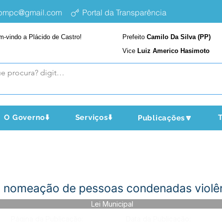
epmpc@gmail.com
Portal da Transparência
m-vindo a Plácido de Castro!
Prefeito
Camilo Da Silva (PP)
Vice
Luiz Americo Hasimoto
O Governo⬇️
Serviços⬇️
T
Publicações🔽
 nomeação de pessoas condenadas violê
Lei Municipal
Página da Publicação:
Data da Publicação: