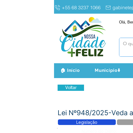
+55 68 3237 1066
gabinet
Olá, Be
🏠 Início
Município⬇️
Voltar
Lei Nº948/2025-Veda a
Legislação
Número do Diário: