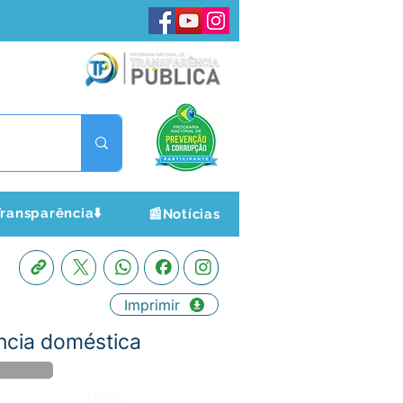
ransparência⬇️
📰Notícias
Imprimir
ncia doméstica
Órgão: