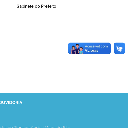
Gabinete do Prefeito
 OUVIDORIA
rtal de Transparência
 | 
Mapa do Site