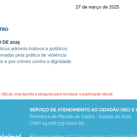
27 de março de 2025
STRO
O DE 2025
cos adminis-trativos e políticos,
adas pela prática de violência
er e por crimes contra a dignidade
 Oficial, mas facilita a pesquisa para localizar a publicação oficial.
SERVIÇO DE ATENDIMENTO AO CIDADÃO (SIC) E
Prefeitura de Plácido de Castro - Estado do Acre
CNPJ 04.076.733/0001-60
💻Acesso online: 
SIC 
| 
Fale Conosco
 | 
Ouvidoria
 | 
Po