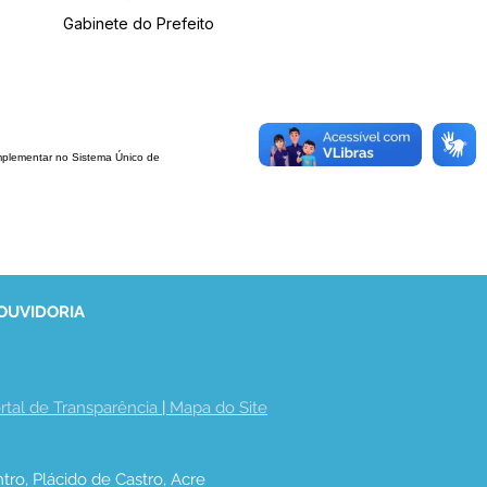
Gabinete do Prefeito
omplementar
no Sistema Único de
 OUVIDORIA
rtal de Transparência
 | 
Mapa do Site
tro, Plácido de Castro, Acre