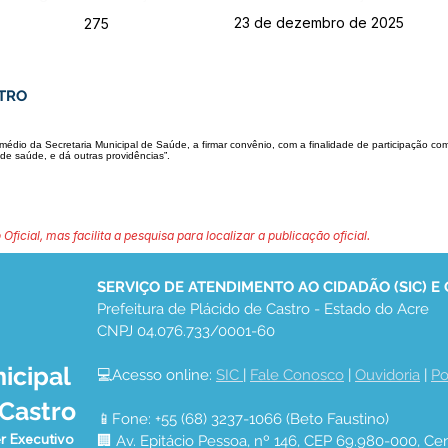
23 de dezembro de 2025
275
STRO
ermédio da Secretaria Municipal de Saúde, a firmar convênio, com a finalidade de participação c
de saúde, e dá outras providências”.
 Oficial, mas facilita a pesquisa para localizar a publicação oficial.
SERVIÇO DE ATENDIMENTO AO CIDADÃO (SIC) E
Prefeitura de Plácido de Castro - Estado do Acre
CNPJ 04.076.733/0001-60
icipal
💻Acesso online: 
SIC 
| 
Fale Conosco
 | 
Ouvidoria
 | 
Po
 Castro
📱Fone: +55 (68) 3237-1066 (Beto Faustino)
r Executivo
🏢 Av. Epitácio Pessoa, nº 146, CEP 69.980-000, Cen