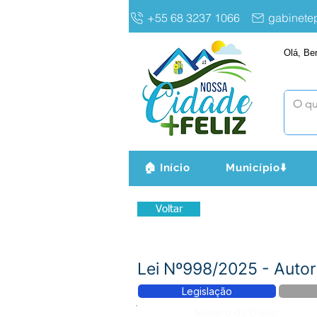
+55 68 3237 1066
gabinet
Olá, Be
🏠 Início
Município⬇️
Voltar
Lei Nº998/2025 - Autor
Legislação
Número do Diário: