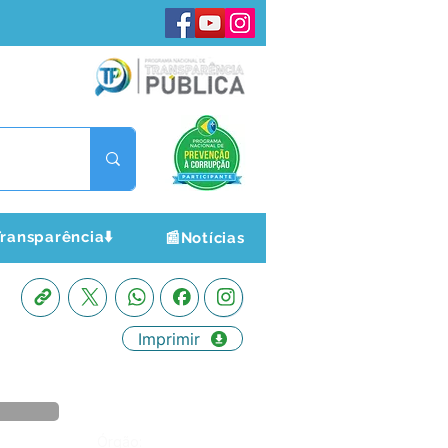
ransparência⬇️
📰Notícias
Imprimir
Órgão: