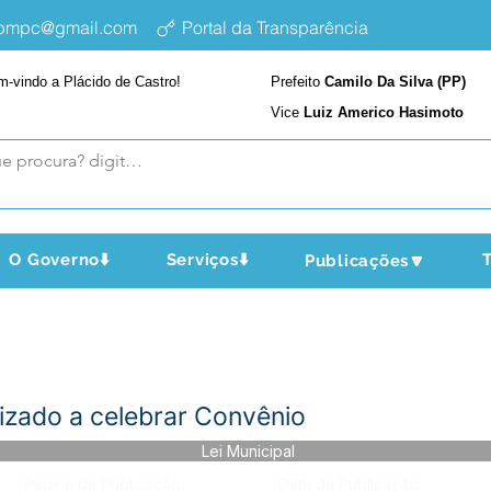
epmpc@gmail.com
Portal da Transparência
m-vindo a Plácido de Castro!
Prefeito
Camilo Da Silva (PP)
Vice
Luiz Americo Hasimoto
O Governo⬇️
Serviços⬇️
T
Publicações🔽
izado a celebrar Convênio
Lei Municipal
Página da Publicação:
Data da Publicação: