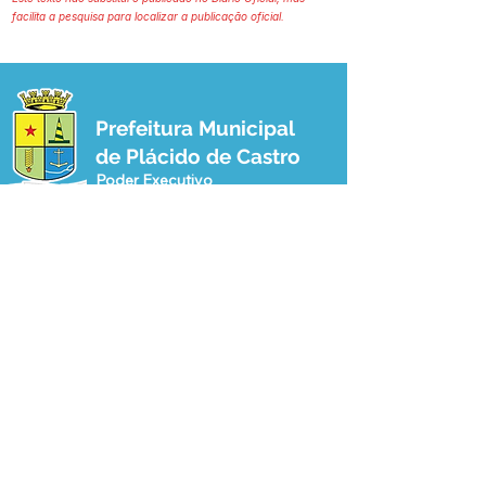
facilita a pesquisa para localizar a publicação oficial.
Prefeitura Municipal
de Plácido de Castro
Poder Executivo
SERVIÇO DE ATENDIMENTO AO 
CIDADÃO (SIC) E OUVIDORIA
Prefeitura de Plácido de Castro - Estado 
do Acre
CNPJ 04.076.733/0001-60
💻Acesso online: 
SIC 
| 
Fale Conosco
 | 
Ouvidoria
 | 
Portal de Transparência
 | 
Mapa do Site
📱Fone: +55 (68) 3237-1066 (Beto 