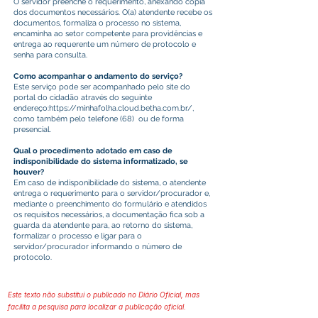
O servidor preenche o requerimento, anexando cópia
dos documentos necessários. O(a) atendente recebe os
documentos, formaliza o processo no sistema,
encaminha ao setor competente para providências e
entrega ao requerente um número de protocolo e
senha para consulta.
Como acompanhar o andamento do serviço?
Este serviço pode ser acompanhado pelo site do
portal do cidadão através do seguinte
endereço:
https://minhafolha.cloud.betha.com.br/,
como também pelo telefone (68) ou de forma
presencial.
Qual o procedimento adotado em caso de
indisponibilidade do sistema informatizado, se
houver?
Em caso de indisponibilidade do sistema, o atendente
entrega o requerimento para o servidor/procurador e,
mediante o preenchimento do formulário e atendidos
os requisitos necessários, a documentação fica sob a
guarda da atendente para, ao retorno do sistema,
formalizar o processo e ligar para o
servidor/procurador informando o número de
protocolo.
Este texto não substitui o publicado no Diário Oficial, mas
facilita a pesquisa para localizar a publicação oficial.