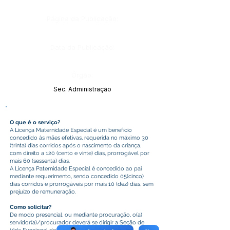
Página da Publicação:
Data da Publicação:
Órgão:
Sec. Administração
O que é o serviço?
A Licença Maternidade Especial é um benefício
concedido às mães efetivas, requerida no máximo 30
(trinta) dias corridos após o nascimento da criança,
com direito a 120 (cento e vinte) dias, prorrogável por
mais 60 (sessenta) dias.
A Licença Paternidade Especial é concedido ao pai
mediante requerimento, sendo concedido 05(cinco)
dias corridos e prorrogáveis por mais 10 (dez) dias, sem
prejuízo de remuneração.
Como solicitar?
De modo presencial, ou mediante procuração, o(a)
servidor(a)/procurador deverá se dirigir a Seção de