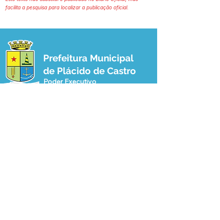
facilita a pesquisa para localizar a publicação oficial.
Prefeitura Municipal
de Plácido de Castro
Poder Executivo
SERVIÇO DE ATENDIMENTO AO 
CIDADÃO (SIC) E OUVIDORIA
Prefeitura de Plácido de Castro - Estado 
do Acre
CNPJ 04.076.733/0001-60
💻Acesso online: 
SIC 
| 
Fale Conosco
 | 
Ouvidoria
 | 
Portal de Transparência
 | 
Mapa do Site
📱Fone: +55 (68) 3237-1066 (Beto 