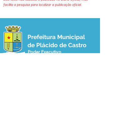
facilita a pesquisa para localizar a publicação oficial.
Prefeitura Municipal
de Plácido de Castro
Poder Executivo
SERVIÇO DE ATENDIMENTO AO 
CIDADÃO (SIC) E OUVIDORIA
Prefeitura de Plácido de Castro - Estado 
do Acre
CNPJ 04.076.733/0001-60
💻Acesso online: 
SIC 
| 
Fale Conosco
 | 
Ouvidoria
 | 
Portal de Transparência
 | 
Mapa do Site
📱Fone: +55 (68) 3237-1066 (Beto 