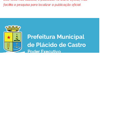
facilita a pesquisa para localizar a publicação oficial.
Prefeitura Municipal
de Plácido de Castro
Poder Executivo
SERVIÇO DE ATENDIMENTO AO 
CIDADÃO (SIC) E OUVIDORIA
Prefeitura de Plácido de Castro - Estado 
do Acre
CNPJ 04.076.733/0001-60
💻Acesso online: 
SIC 
| 
Fale Conosco
 | 
Ouvidoria
 | 
Portal de Transparência
 | 
Mapa do Site
📱Fone: +55 (68) 3237-1066 (Beto 