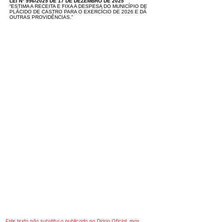
LEI N° 996/2025 DE 17 DE DEZEMBRO DE 2025
“ESTIMA A RECEITA E FIXA A DESPESA DO MUNICÍPIO DE
PLÁCIDO DE CASTRO PARA O EXERCÍCIO DE 2026 E DÁ
OUTRAS PROVIDÊNCIAS.”
Este texto não substitui o publicado no Diário Oficial, mas