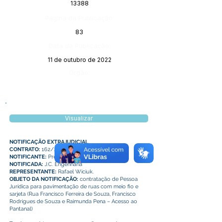
13388
Página da Publicação:
83
Data da Publicação:
11 de outubro de 2022
Órgão:
Visualizar
NOTIFICAÇÃO EXTRAJUDICIAL
CONTRATO:
162/2020
NOTIFICANTE:
Prefeitura de Plácido de Castro
NOTIFICADA:
J.C. Engenharia
REPRESENTANTE:
Rafael Wiciuk.
OBJETO DA NOTIFICAÇÃO:
contratação de Pessoa
Jurídica para pavimentação de ruas com meio fio e
sarjeta (Rua Francisco Ferreira de Souza, Francisco
Rodrigues de Souza e Raimunda Pena – Acesso ao
Pantanal)