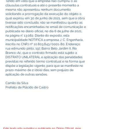
Tendo em vista que a empresa não cumpriu o as
cláusulas contratuais e até o presente momento a
mesma não apresentou nenhum documento
solicitando a prorrogação da execução do objeto o
qual expirou em 30 de junho de 2021, sem que a obra
tiversse sido concluída, não se manifestou quanto as
notificações encaminhadas no email de comunicação e
publicada no diário oficial, no dia 6 de julho de 2021,
na página n° 13.082. Diante do exposto, esta
municipalidade NOTIFICA a empresa J. C. Engenharia,
inscrita no CNPJ nº
10.803.843
/0001-80, Endereço:
rua edmundo pinto, 197, Bairro Belo Jardim II, Rio
Branco-Ac, que o contrato firmado está sujeito a
DISTRATO UNILATERAL e aplicação das penalidades
previstas no referido termo contratual e na forma que
dispõe a legislação vigente, para que se manifeste no
prazo máximo de 2 (dois) dias, sem prejuízo de
aplicação de outras sansões.
Camilo da Silva
Prefeito de Plácido de Castro
Este texto não substitui o publicado no Diário Oficial, mas