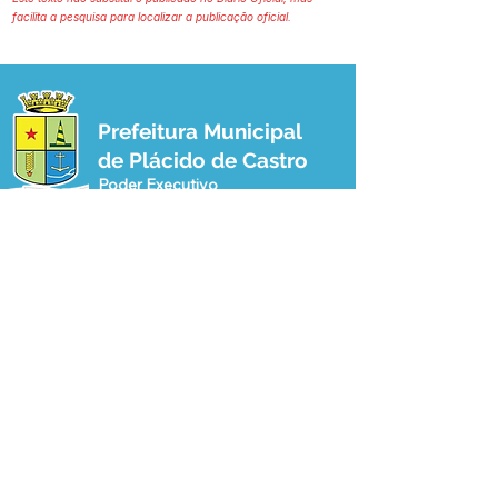
facilita a pesquisa para localizar a publicação oficial.
Prefeitura Municipal
de Plácido de Castro
Poder Executivo
SERVIÇO DE ATENDIMENTO AO 
CIDADÃO (SIC) E OUVIDORIA
Prefeitura de Plácido de Castro - Estado 
do Acre
CNPJ 04.076.733/0001-60
💻Acesso online: 
SIC 
| 
Fale Conosco
 | 
Ouvidoria
 | 
Portal de Transparência
 | 
Mapa do Site
📱Fone: +55 (68) 3237-1066 (Beto 