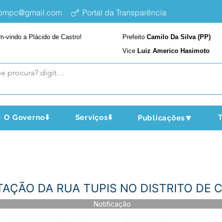
epmpc@gmail.com
Portal da Transparência
m-vindo a Plácido de Castro!
Prefeito
Camilo Da Silva (PP)
Vice
Luiz Americo Hasimoto
O Governo⬇️
Serviços⬇️
T
Publicações🔽
ENTAÇÃO DA RUA TUPIS NO DISTRITO DE
Notificação
Página da Publicação:
Data da Publicação: