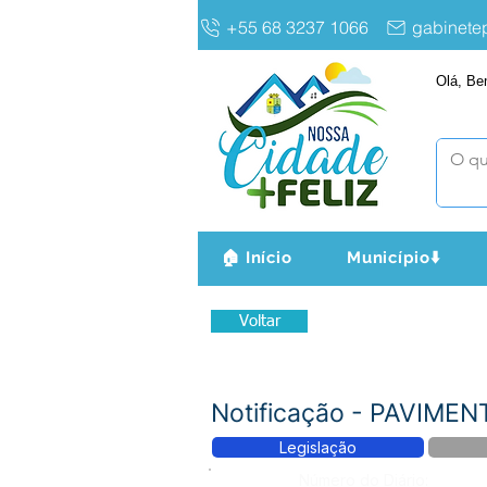
+55 68 3237 1066
gabinet
Olá, Be
🏠 Início
Município⬇️
Voltar
Notificação - PAVIM
Legislação
Número do Diário: