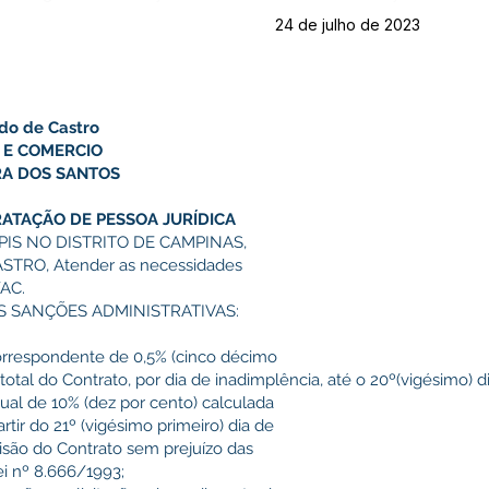
24 de julho de 2023
ido de Castro
 E COMERCIO
RA DOS SANTOS
RATAÇÃO DE PESSOA JURÍDICA
IS NO DISTRITO DE CAMPINAS,
STRO, Atender as necessidades
/AC.
S SANÇÕES ADMINISTRATIVAS:
orrespondente de 0,5% (cinco décimo
 total do Contrato, por dia de inadimplência, até o 20º(vigésimo) d
ual de 10% (dez por cento) calculada
artir do 21º (vigésimo primeiro) dia de
cisão do Contrato sem prejuízo das
ei nº 8.666/1993;