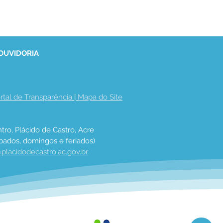
 OUVIDORIA
rtal de Transparência
 | 
Mapa do Site
tro, Plácido de Castro, Acre
bados, domingos e feriados)
placidodecastro.ac.gov.br