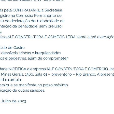
das pela CONTRATANTE a Secretaria
registro na Comissão Permanente de
 ou de declaração de inidoneidade de
entação da penalidade, sem prejuízo
o.
mpresa M.F CONSTRUTORA E COMÉCIO LTDA sobre a má execução 
cido de Castro:
desníveis, trincas e irregularidades
ulos e pedestres, além de comprometer
alidade NOTIFICA a empresa M. F CONSTRUTORA E COMERCIO, insc
 Minas Gerais, 1366, Sala 01 – preventório – Rio Branco, A pres
rada a ampla
para que se manifeste no prazo máximo
plicação de outras sansões.
e Julho de 2023.