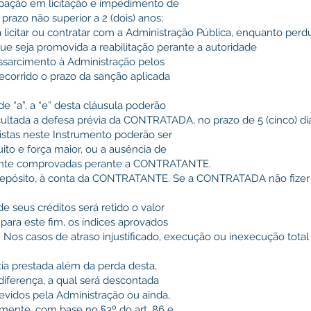
ipação em licitação e impedimento de
prazo não superior a 2 (dois) anos;
 licitar ou contratar com a Administração Pública, enquanto per
ue seja promovida a reabilitação perante a autoridade
essarcimento à Administração pelos
decorrido o prazo da sanção aplicada
 de “a”, a “e” desta cláusula poderão
ultada a defesa prévia da CONTRATADA, no prazo de 5 (cinco) dia
vistas neste Instrumento poderão ser
uito e força maior, ou a ausência de
nte comprovadas perante a CONTRATANTE.
a depósito, à conta da CONTRATANTE. Se a CONTRATADA não fizer 
e seus créditos será retido o valor
 para este fim, os índices aprovados
s. Nos casos de atraso injustificado, execução ou inexecução total
ntia prestada além da perda desta,
diferença, a qual será descontada
idos pela Administração ou ainda,
lmente, com base no §3º do art. 86 e