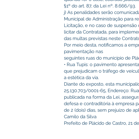
§1º do art. 87, da Lei nº. 8.666/93.
j) As penalidades serão comunica
Municipal de Administração para 
Licitação, e no caso de suspensão
licitar da Contratada, para implem
das multas previstas neste Contrat
Por meio desta, notificamos a e
pavimentação nas
seguintes ruas do município de Plá
• Rua Tupis: o pavimento apresenta 
que prejudicam o tráfego de veíc
a estética da via.
Diante do exposto, esta municip
25.130.703/0001-65, Endereço: Rua
publicada na forma da Lei, assegu
defesa e contraditória à empresa 
de 2 (dois) dias, sem prejuízo de a
Camilo da Silva
Prefeito de Plácido de Castro, 21 d