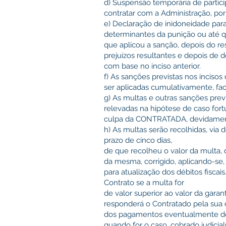
d) Suspensão temporária de partic
contratar com a Administração, por 
e) Declaração de inidoneidade para
determinantes da punição ou até q
que aplicou a sanção, depois do r
prejuízos resultantes e depois de 
com base no inciso anterior.
f) As sanções previstas nos incisos
ser aplicadas cumulativamente, fac
g) As multas e outras sanções pre
relevadas na hipótese de caso fort
culpa da CONTRATADA, devidame
h) As multas serão recolhidas, vi
prazo de cinco dias,
de que recolheu o valor da multa, d
da mesma, corrigido, aplicando-se,
para atualização dos débitos fiscai
Contrato se a multa for
de valor superior ao valor da gara
responderá o Contratado pela sua 
dos pagamentos eventualmente dev
quando for o caso, cobrado judicia