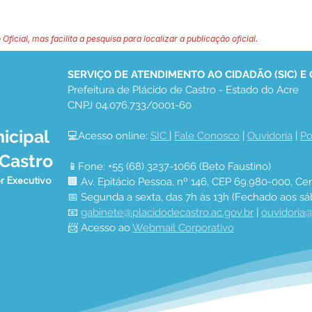
 Oficial, mas facilita a pesquisa para localizar a publicação oficial.
SERVIÇO DE ATENDIMENTO AO CIDADÃO (SIC) E
Prefeitura de Plácido de Castro - Estado do Acre
CNPJ 04.076.733/0001-60
icipal
💻Acesso online: 
SIC 
| 
Fale Conosco
 | 
Ouvidoria
 | 
Po
 Castro
📱Fone: +55 (68) 3237-1066 (Beto Faustino)
r Executivo
🏢 Av. Epitácio Pessoa, nº 146, CEP 69.980-000, Cen
📅 Segunda a sexta, das 7h às 13h (Fechado aos sá
📧 
gabinete@placidodecastro.ac.gov.br
 | 
ouvidoria@
📨 Acesso ao 
Webmail Corporativo