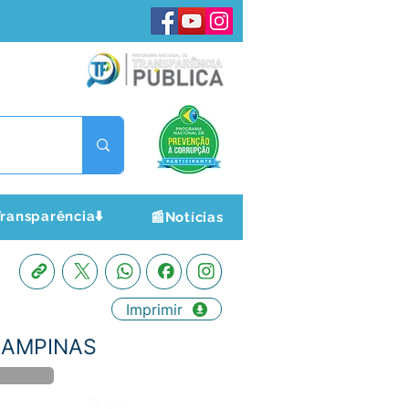
ransparência⬇️
📰Notícias
Imprimir
 CAMPINAS
Órgão: