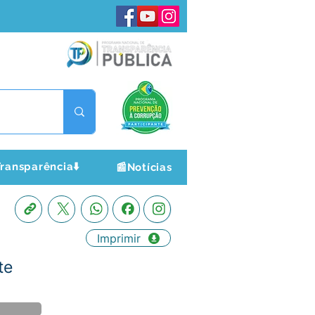
ransparência⬇️
📰Notícias
Imprimir
te