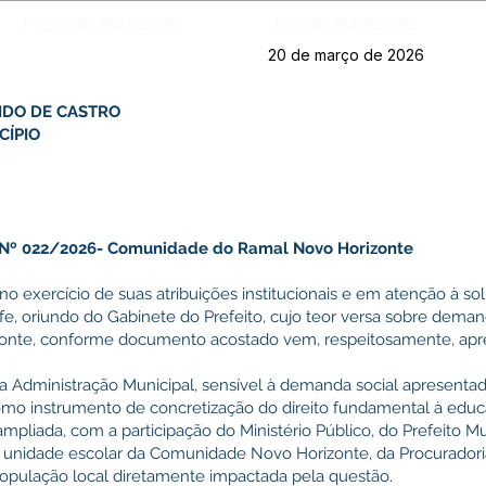
Página da Publicação:
Data da Publicação:
20 de março de 2026
IDO DE CASTRO
CÍPIO
Nº 022/2026- Comunidade do Ramal Novo Horizonte
 no exercício de suas atribuições institucionais e em atenção à s
e, oriundo do Gabinete do Prefeito, cujo teor versa sobre dema
nte, conforme documento acostado vem, respeitosamente, apr
 a Administração Municipal, sensível à demanda social apresentad
como instrumento de concretização do direito fundamental à edu
 ampliada, com a participação do Ministério Público, do Prefeito M
 unidade escolar da Comunidade Novo Horizonte, da Procuradoria
pulação local diretamente impactada pela questão.