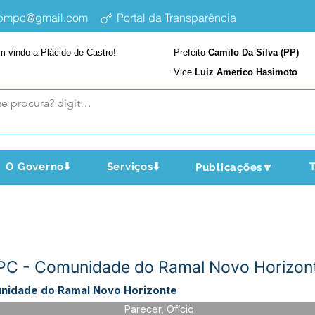
epmpc@gmail.com
Portal da Transparência
m-vindo a Plácido de Castro!
Prefeito
Camilo Da Silva (PP)
Vice
Luiz Americo Hasimoto
O Governo⬇️
Serviços⬇️
T
Publicações🔽
PC - Comunidade do Ramal Novo Horizon
nidade do Ramal Novo Horizonte
Parecer, Ofício