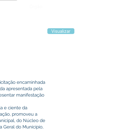
Órgão:
Visualizar
olicitação encaminhada
nda apresentada pela
esentar manifestação
a e ciente da
cação, promoveu a
unicipal, do Núcleo de
 Geral do Município,