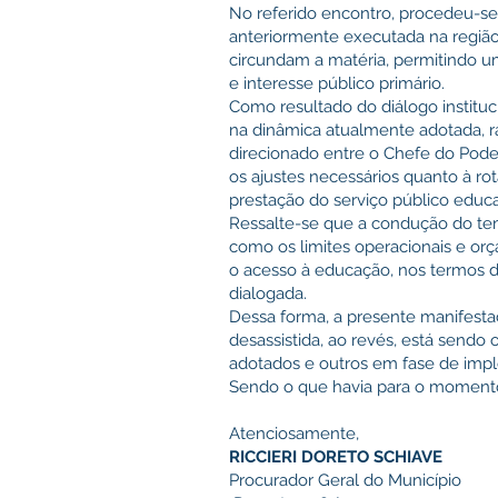
No referido encontro, procedeu-se à
anteriormente executada na região
circundam a matéria, permitindo um
e interesse público primário.
Como resultado do diálogo institu
na dinâmica atualmente adotada, ra
direcionado entre o Chefe do Pode
os ajustes necessários quanto à rot
prestação do serviço público educa
Ressalte-se que a condução do tem
como os limites operacionais e orç
o acesso à educação, nos termos d
dialogada.
Dessa forma, a presente manifesta
desassistida, ao revés, está send
adotados e outros em fase de imp
Sendo o que havia para o momento
Atenciosamente,
RICCIERI DORETO SCHIAVE
Procurador Geral do Município