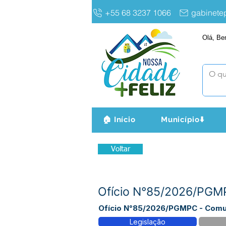
+55 68 3237 1066
gabinet
Olá, Be
🏠 Início
Município⬇️
Voltar
Ofício N°85/2026/PGM
Ofício N°85/2026/PGMPC - Comu
Legislação