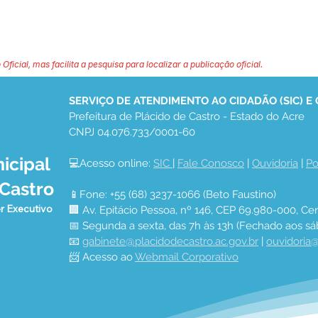
 Oficial, mas facilita a pesquisa para localizar a publicação oficial.
SERVIÇO DE ATENDIMENTO AO CIDADÃO (SIC) E
Prefeitura de Plácido de Castro - Estado do Acre
CNPJ 04.076.733/0001-60
icipal
💻Acesso online: 
SIC 
| 
Fale Conosco
 | 
Ouvidoria
 | 
Po
 Castro
📱Fone: +55 (68) 3237-1066 (Beto Faustino)
r Executivo
🏢 Av. Epitácio Pessoa, nº 146, CEP 69.980-000, Cen
📅 Segunda a sexta, das 7h às 13h (Fechado aos sá
📧 
gabinete@placidodecastro.ac.gov.br
 | 
ouvidoria@
📨 Acesso ao 
Webmail Corporativo