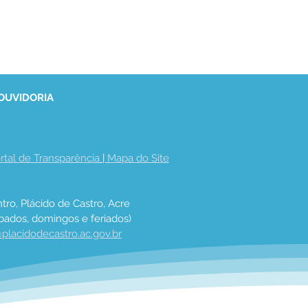
 OUVIDORIA
rtal de Transparência
 | 
Mapa do Site
tro, Plácido de Castro, Acre
bados, domingos e feriados)
placidodecastro.ac.gov.br