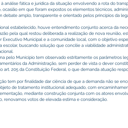
 análise fática e jurídica da situação envolvendo a rota do trans
, ocasião em que foram expostos os elementos técnicos, administ
 debate amplo, transparente e orientado pelos princípios da lega
cional estabelecido, houve entendimento conjunto acerca da nec
zão pela qual restou deliberada a realização de nova reunião, e
r Executivo Municipal e a comunidade local, com o objetivo esp
a escolar, buscando solução que concilie a viabilidade administra
cional.
a pelo Município tem observado estritamente os parâmetros leg
amentários da Administração, sem perder de vista o dever consti
o art. 205 da Constituição Federal, o que demanda atuação respo
ção tem por finalidade dar ciência de que a demanda não se enco
o objeto de tratamento institucional adequado, com encaminhamen
lementação, mediante construção conjunta com os atores envolv
, renovamos votos de elevada estima e consideração.