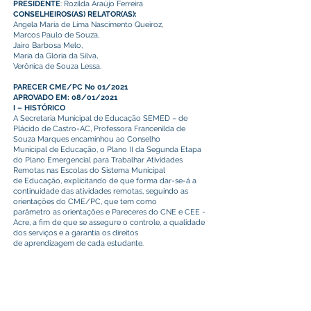
PRESIDENTE
: Rozilda Araújo Ferreira
CONSELHEIROS(AS) RELATOR(AS):
Angela Maria de Lima Nascimento Queiroz,
Marcos Paulo de Souza,
Jairo Barbosa Melo,
Maria da Glória da Silva,
Verônica de Souza Lessa.
PARECER CME/PC No 01/2021
APROVADO EM: 08/01/2021
I – HISTÓRICO
A Secretaria Municipal de Educação SEMED – de
Plácido de Castro-AC, Professora Francenilda de
Souza Marques encaminhou ao Conselho
Municipal de Educação, o Plano II da Segunda Etapa
do Plano Emergencial para Trabalhar Atividades
Remotas nas Escolas do Sistema Municipal
de Educação, explicitando de que forma dar-se-á a
continuidade das atividades remotas, seguindo as
orientações do CME/PC, que tem como
parâmetro as orientações e Pareceres do CNE e CEE -
Acre, a fim de que se assegure o controle, a qualidade
dos serviços e a garantia os direitos
de aprendizagem de cada estudante.