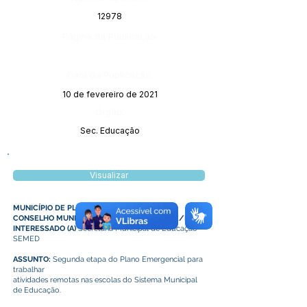
12978
Página da Publicação:
Data da Publicação:
10 de fevereiro de 2021
Órgão:
Sec. Educação
Visualizar
MUNICÍPIO DE PLÁCIDO DE CASTRO
CONSELHO MUNICIPAL DE EDUCAÇÃO – CME/PC
INTERESSADO (A)
Secretaria Municipal de Educação
SEMED
ASSUNTO:
Segunda etapa do Plano Emergencial para
trabalhar
atividades remotas nas escolas do Sistema Municipal
de Educação.