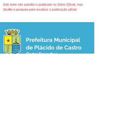
Este texto não substitui o publicado no Diário Oficial, mas
facilita a pesquisa para localizar a publicação oficial.
Prefeitura Municipal
de Plácido de Castro
Poder Executivo
SERVIÇO DE ATENDIMENTO AO 
CIDADÃO (SIC) E OUVIDORIA
Prefeitura de Plácido de Castro - Estado 
do Acre
CNPJ 04.076.733/0001-60
💻Acesso online: 
SIC 
| 
Fale Conosco
 | 
Ouvidoria
 | 
Portal de Transparência
 | 
Mapa do Site