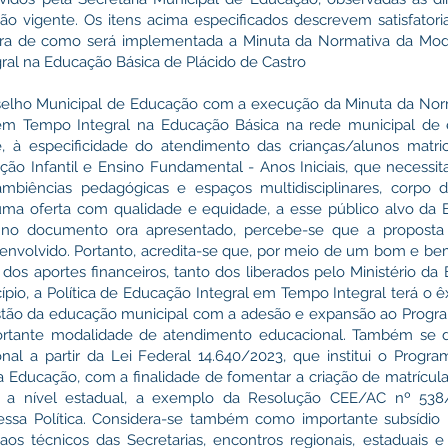
o vigente. Os itens acima especificados descrevem satisfator
ra de como será implementada a Minuta da Normativa da Mod
al na Educação Básica de Plácido de Castro
elho Municipal de Educação com a execução da Minuta da Nor
em Tempo Integral na Educação Básica na rede municipal de 
e, à especificidade do atendimento das crianças/alunos matri
ão Infantil e Ensino Fundamental - Anos Iniciais, que necessi
ambiências pedagógicas e espaços multidisciplinares, corpo d
 uma oferta com qualidade e equidade, a esse público alvo da
 no documento ora apresentado, percebe-se que a proposta
senvolvido. Portanto, acredita-se que, por meio de um bom e b
 dos aportes financeiros, tanto dos liberados pelo Ministério 
ípio, a Política de Educação Integral em Tempo Integral terá o 
stão da educação municipal com a adesão e expansão ao Prog
mportante modalidade de atendimento educacional. Também se 
ional a partir da Lei Federal 14.640/2023, que institui o Pro
 da Educação, com a finalidade de fomentar a criação de matrícu
 a nível estadual, a exemplo da Resolução CEE/AC nº 538/
ssa Política. Considera-se também como importante subsídio
 aos técnicos das Secretarias, encontros regionais, estaduais e