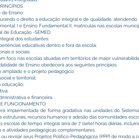
PRINCÍPIOS
e de Ensino:
egurando o direito à educação integral e de qualidade, atendendo 
amental I e Ensino Fundamental II, matriculas nas escolas munic
ipal de Educação -SEMED.
ntegral dos estudantes;
xperiências educativas dentro e fora da escola;
nais e sociais;
om foco nas escolas situadas em territórios de maior vulnerabilid
alidade de Ensino obedecerá aos seguintes princípios:
po ampliado e o projeto pedagógico;
ocial e territorial;
da educação;
tiva;
ministrativa e financeira.
ÃO E FUNCIONAMENTO
erá implementada de forma gradativa nas unidades do Sistema 
 estruturais, recursos humanos e adesão das comunidades escol
s escolas de tempo integral será de 7 (sete) horas diárias, inclu
o e atividades pedagógicas complementares.
r ou revisar seus Projetos Político-Pedagógicos (PPP) de modo a 