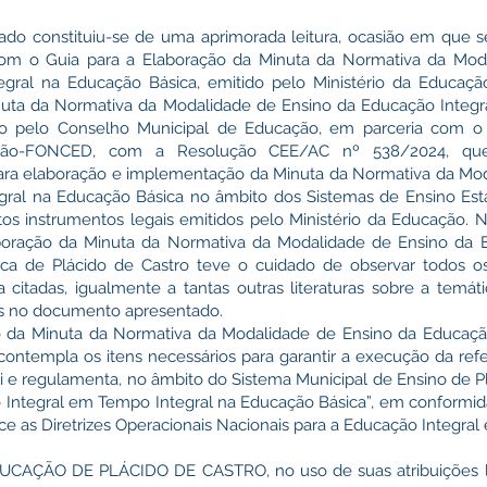
do constituiu-se de uma aprimorada leitura, ocasião em que s
 com o Guia para a Elaboração da Minuta da Normativa da Mod
gral na Educação Básica, emitido pelo Ministério da Educa
inuta da Normativa da Modalidade de Ensino da Educação Integ
do pelo Conselho Municipal de Educação, em parceria com o
ção-FONCED, com a Resolução CEE/AC nº 538/2024, que 
ara elaboração e implementação da Minuta da Normativa da Mod
ral na Educação Básica no âmbito dos Sistemas de Ensino Esta
s instrumentos legais emitidos pelo Ministério da Educação. N
aboração da Minuta da Normativa da Modalidade de Ensino da 
ca de Plácido de Castro teve o cuidado de observar todos os
a citadas, igualmente a tantas outras literaturas sobre a temát
das no documento apresentado.
 da Minuta da Normativa da Modalidade de Ensino da Educaç
contempla os itens necessários para garantir a execução da refe
itui e regulamenta, no âmbito do Sistema Municipal de Ensino de P
 Integral em Tempo Integral na Educação Básica”, em conformi
 as Diretrizes Operacionais Nacionais para a Educação Integral
AÇÃO DE PLÁCIDO DE CASTRO, no uso de suas atribuições leg