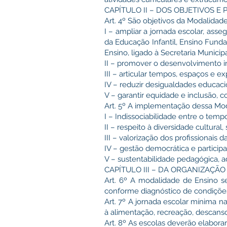
CAPÍTULO II – DOS OBJETIVOS E 
Art. 4º São objetivos da Modalidad
I – ampliar a jornada escolar, ass
da Educação Infantil, Ensino Fund
Ensino, ligado à Secretaria Munic
II – promover o desenvolvimento i
III – articular tempos, espaços e e
IV – reduzir desigualdades educacio
V – garantir equidade e inclusão, c
Art. 5º A implementação dessa Mod
I – Indissociabilidade entre o tem
II – respeito à diversidade cultural, s
III – valorização dos profissionais 
IV – gestão democrática e participa
V – sustentabilidade pedagógica, ad
CAPÍTULO III – DA ORGANIZAÇ
Art. 6º A modalidade de Ensino s
conforme diagnóstico de condições
Art. 7º A jornada escolar mínima na
à alimentação, recreação, descans
Art. 8º As escolas deverão elabora