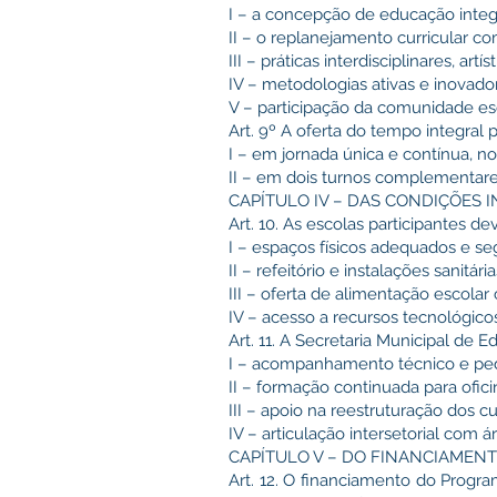
I – a concepção de educação integ
II – o replanejamento curricular c
III – práticas interdisciplinares, artís
IV – metodologias ativas e inovado
V – participação da comunidade e
Art. 9º A oferta do tempo integral 
I – em jornada única e contínua, 
II – em dois turnos complementare
CAPÍTULO IV – DAS CONDIÇÕES 
Art. 10. As escolas participantes de
I – espaços físicos adequados e seg
II – refeitório e instalações sani
III – oferta de alimentação escol
IV – acesso a recursos tecnológicos
Art. 11. A Secretaria Municipal de 
I – acompanhamento técnico e ped
II – formação continuada para ofici
III – apoio na reestruturação dos cu
IV – articulação intersetorial com á
CAPÍTULO V – DO FINANCIAMEN
Art. 12. O financiamento do Prog