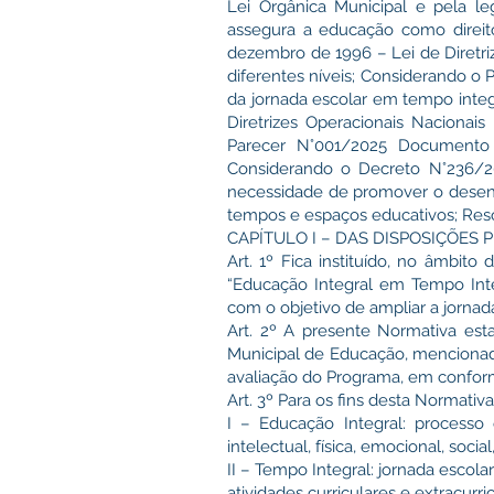
Lei Orgânica Municipal e pela le
assegura a educação como direit
dezembro de 1996 – Lei de Diretr
diferentes níveis; Considerando o
da jornada escolar em tempo integ
Diretrizes Operacionais Naciona
Parecer N°001/2025 Documento 
Considerando o Decreto N°236/20
necessidade de promover o desenvo
tempos e espaços educativos; Res
CAPÍTULO I – DAS DISPOSIÇÕES 
Art. 1º Fica instituído, no âmbit
“Educação Integral em Tempo Inte
com o objetivo de ampliar a jorna
Art. 2º A presente Normativa est
Municipal de Educação, mencionad
avaliação do Programa, em confor
Art. 3º Para os fins desta Normativ
I – Educação Integral: process
intelectual, física, emocional, social,
II – Tempo Integral: jornada escolar
atividades curriculares e extracurri