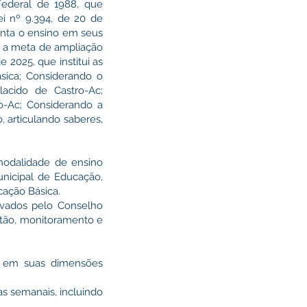
Federal de 1988, que
i nº 9.394, de 20 de
enta o ensino em seus
e a meta de ampliação
2025, que institui as
sica; Considerando o
acido de Castro-Ac;
o-Ac; Considerando a
 articulando saberes,
 modalidade de ensino
nicipal de Educação,
cação Básica.
ovados pelo Conselho
stão, monitoramento e
e em suas dimensões
ras semanais, incluindo