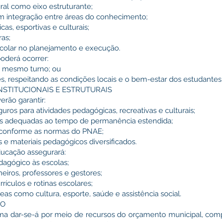
ral como eixo estruturante;
om integração entre áreas do conhecimento;
ticas, esportivas e culturais;
ras;
scolar no planejamento e execução.
poderá ocorrer:
no mesmo turno; ou
s, respeitando as condições locais e o bem-estar dos estudantes
INSTITUCIONAIS E ESTRUTURAIS
verão garantir:
uros para atividades pedagógicas, recreativas e culturais;
tárias adequadas ao tempo de permanência estendida;
ar conforme as normas do PNAE;
 e materiais pedagógicos diversificados.
Educação assegurará:
agógico às escolas;
neiros, professores e gestores;
rrículos e rotinas escolares;
reas como cultura, esporte, saúde e assistência social.
TO
rama dar-se-á por meio de recursos do orçamento municipal, c