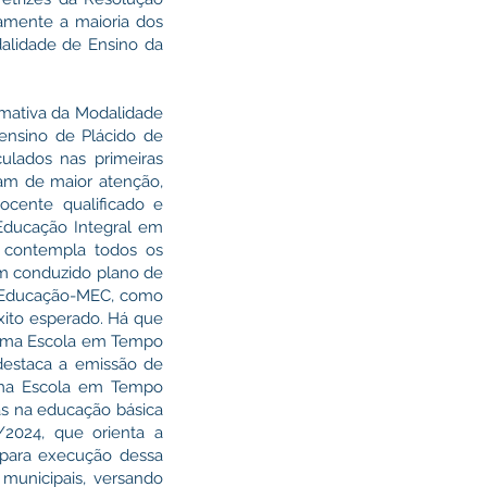
iamente a maioria dos
alidade de Ensino da
mativa da Modalidade
ensino de Plácido de
culados nas primeiras
tam de maior atenção,
ocente qualificado e
 Educação Integral em
 contempla todos os
em conduzido plano de
da Educação-MEC, como
êxito esperado. Há que
rama Escola em Tempo
destaca a emissão de
grama Escola em Tempo
las na educação básica
2024, que orienta a
 para execução dessa
 municipais, versando