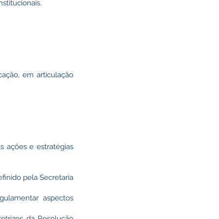
stitucionais.
cação, em articulação
as ações e estratégias
finido pela Secretaria
gulamentar aspectos
retrizes da Resolução