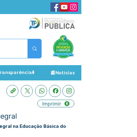
ransparência⬇️
📰Notícias
Imprimir
egral
egral na Educação Básica do