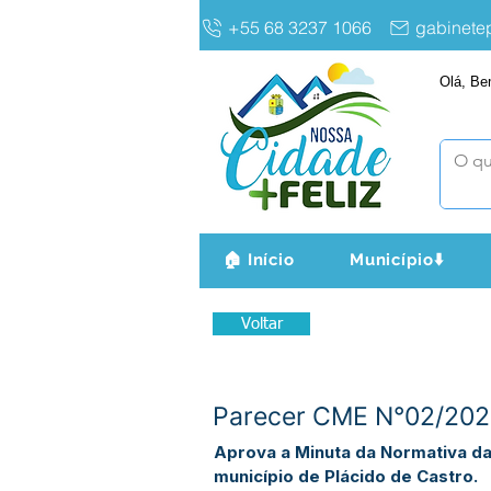
+55 68 3237 1066
gabinet
Olá, Be
🏠 Início
Município⬇️
Voltar
Parecer CME N°02/2026
Aprova a Minuta da Normativa da
município de Plácido de Castro.