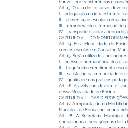
houver, por transferências e convê
Art. 13. O uso dos recursos deverá pr
I – adequação da infraestrutura fís
II – alimentação escolar compatíve
III – remuneração e formação de pro
IV – transporte escolar adequado 
CAPÍTULO VI – DO MONITORAME
Art. 14. Essa Modalidade de Ensin
com as escolas e o Conselho Muni
Art. 15. Serão utilizados indicadores
I – acesso e permanência dos estu
II – frequência e rendimento escola
III – satisfação da comunidade esco
IV – qualidade das práticas pedagóg
Art. 16. A avaliação deverá ter ca
dessa Modalidade de Ensino.
CAPÍTULO VII – DAS DISPOSIÇÕES
Art. 17. A implantação da Modalid
Municipal de Educação, priorizando
Art. 18. A Secretaria Municipa
operacionais e pedagógicos desta 
Art. 19. Casos omissos serão reso