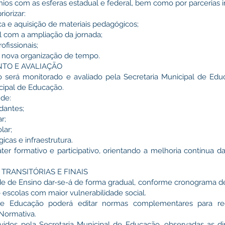
nios com as esferas estadual e federal, bem como por parcerias in
iorizar:
ica e aquisição de materiais pedagógicos;
l com a ampliação da jornada;
fissionais;
à nova organização de tempo.
NTO E AVALIAÇÃO
o será monitorado e avaliado pela Secretaria Municipal de Edu
cipal de Educação.
 de:
dantes;
r;
lar;
icas e infraestrutura.
ráter formativo e participativo, orientando a melhoria contínua d
 TRANSITÓRIAS E FINAIS
ade de Ensino dar-se-á de forma gradual, conforme cronograma de
 escolas com maior vulnerabilidade social.
l de Educação poderá editar normas complementares para re
Normativa.
lvidos pela Secretaria Municipal de Educação, observadas as di