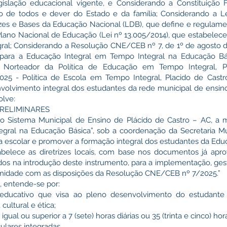
gislação educacional vigente, e Considerando a Constituição 
o de todos e dever do Estado e da família; Considerando a Le
izes e Bases da Educação Nacional (LDB), que define e regulam
 Plano Nacional de Educação (Lei nº 13.005/2014), que estabelec
ral; Considerando a Resolução CNE/CEB nº 7, de 1º de agosto de 
is para a Educação Integral em Tempo Integral na Educação Bá
Norteador da Política de Educação em Tempo Integral, Pl
25 - Política de Escola em Tempo Integral, Placido de Castr
lvimento integral dos estudantes da rede municipal de ensino,
olve:
PRELIMINARES
o do Sistema Municipal de Ensino de Plácido de Castro – AC, a
gral na Educação Básica”, sob a coordenação da Secretaria Mu
da escolar e promover a formação integral dos estudantes da Edu
abelece as diretrizes locais, com base nos documentos já apr
os na introdução deste instrumento, para a implementação, ge
midade com as disposições da Resolução CNE/CEB nº 7/2025.”
a, entende-se por:
o educativo que visa ao pleno desenvolvimento do estudant
 cultural e ética;
 igual ou superior a 7 (sete) horas diárias ou 35 (trinta e cinco) ho
culares integradas.