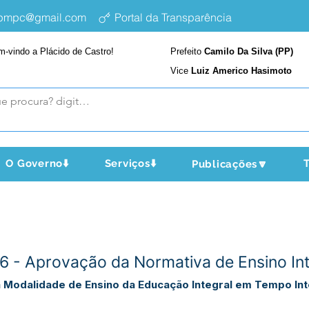
epmpc@gmail.com
Portal da Transparência
m-vindo a Plácido de Castro!
Prefeito
Camilo Da Silva (PP)
Vice
Luiz Americo Hasimoto
O Governo⬇️
Serviços⬇️
T
Publicações🔽
 - Aprovação da Normativa de Ensino Int
 Modalidade de Ensino da Educação Integral em Tempo Int