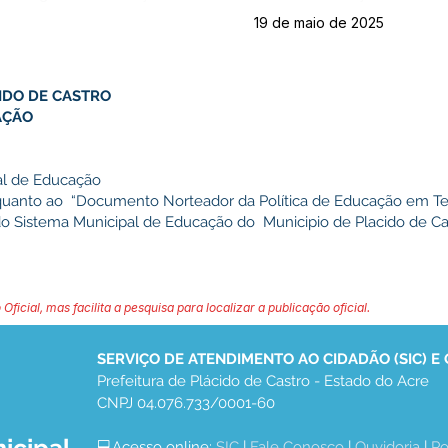
19 de maio de 2025
IDO DE CASTRO
AÇÃO
al de Educação
quanto ao “Documento Norteador da Política de Educação em Te
do Sistema Municipal de Educação do Municipio de Placido de Ca
 Oficial, mas facilita a pesquisa para localizar a publicação oficial.
SERVIÇO DE ATENDIMENTO AO CIDADÃO (SIC) E
Prefeitura de Plácido de Castro - Estado do Acre
CNPJ 04.076.733/0001-60
💻Acesso online: 
SIC 
| 
Fale Conosco
 | 
Ouvidoria
 | 
Po