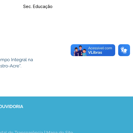
Sec. Educação
mpo Integral na
stro-Acre”.
 OUVIDORIA
rtal de Transparência
 | 
Mapa do Site