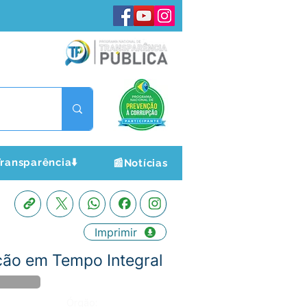
ransparência⬇️
📰Notícias
Imprimir
ção em Tempo Integral
Órgão: