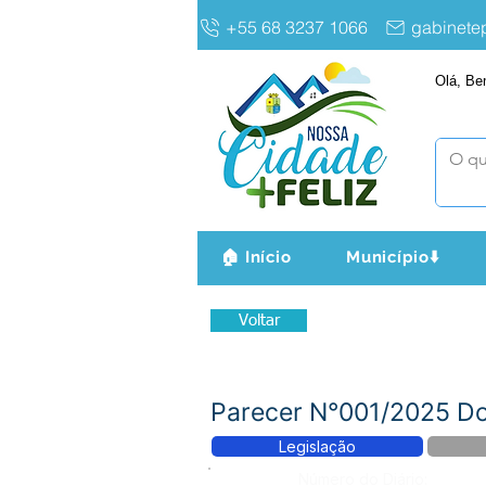
+55 68 3237 1066
gabinet
Olá, Be
🏠 Início
Município⬇️
Voltar
Parecer N°001/2025 Do
Legislação
Número do Diário: