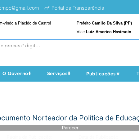
epmpc@gmail.com
Portal da Transparência
m-vindo a Plácido de Castro!
Prefeito
Camilo Da Silva (PP)
Vice
Luiz Americo Hasimoto
O Governo⬇️
Serviços⬇️
T
Publicações🔽
cumento Norteador da Política de Educa
Parecer
Página da Publicação:
Data da Publicação: