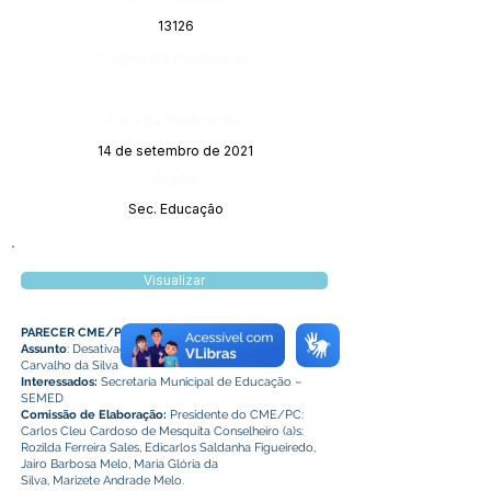
13126
Página da Publicação:
Data da Publicação:
14 de setembro de 2021
Órgão:
Sec. Educação
Visualizar
PARECER CME/PC Nº 05/2021
Assunto
: Desativação da Escola Municipal Lígia
Carvalho da Silva
Interessados:
Secretaria Municipal de Educação –
SEMED
Comissão de Elaboração:
Presidente do CME/PC:
Carlos Cleu Cardoso de Mesquita Conselheiro (a)s:
Rozilda Ferreira Sales, Edicarlos Saldanha Figueiredo,
Jairo Barbosa Melo, Maria Glória da
Silva, Marizete Andrade Melo.