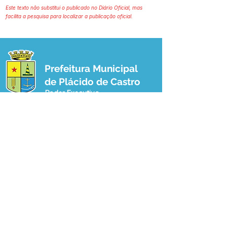
Este texto não substitui o publicado no Diário Oficial, mas
facilita a pesquisa para localizar a publicação oficial.
Prefeitura Municipal
de Plácido de Castro
Poder Executivo
SERVIÇO DE ATENDIMENTO AO 
CIDADÃO (SIC) E OUVIDORIA
Prefeitura de Plácido de Castro - Estado 
do Acre
CNPJ 04.076.733/0001-60
💻Acesso online: 
SIC 
| 
Fale Conosco
 | 
Ouvidoria
 | 
Portal de Transparência
 | 
Mapa do Site