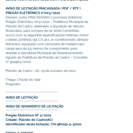
AVISO DE LICITAÇÃO FRACASSADA
(
PDF
/
RTF
)
PREGÃO ELETRÔNICO nº003/2021
Declaro como FRACASSADO o processo licitatório
Pregão Eletrônico: 003/2021 – Prefeitura Municipal de
Plácido de Castro, destinado a Aquisição de Veículo
Rodoviário, para compra de 02 (dois) Caminhões
novos com as seguintes especificações mínimas: motor
a diesel, potência 155 CV, 4x2, ar-condicionado, direção
hidráulica, equipado com carroceria de madeira tipo
carga seca de 5,5 metros de comprimento para
atender a Secretaria Municipal de Desenvolvimento
Agrário da Prefeitura de Plácido de Castro – Convênio
nº 904964/2020.
Plácido de Castro –AC, 19 de outubro de 2021.
Thiago Chavier do Vale
Pregoeiro
********************************************
AVISO DE LICITAÇÃO
********************************************
AVISO DE ADIAMENTO DE LICITAÇÃO
**********************************************
Pregão Eletrônico Nº 3/2021
Cidade: Plácido de Castro(AC)
Identificador desta licitação: CN-980151-5-32021