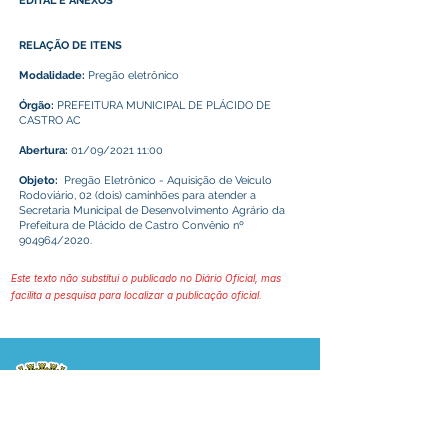
EDITAL E ANEXOS
RELAÇÃO DE ITENS
Modalidade:
Pregão eletrônico
Órgão:
PREFEITURA MUNICIPAL DE PLÁCIDO DE
CASTRO AC
Abertura:
01/09/2021 11:00
Objeto:
Pregão Eletrônico - Aquisição de Veículo
Rodoviário, 02 (dois) caminhões para atender a
Secretaria Municipal de Desenvolvimento Agrário da
Prefeitura de Plácido de Castro Convênio nº
904964/2020.
Este texto não substitui o publicado no Diário Oficial, mas
facilita a pesquisa para localizar a publicação oficial.
Prefeitura Municipal
de Plácido de Castro
Poder Executivo