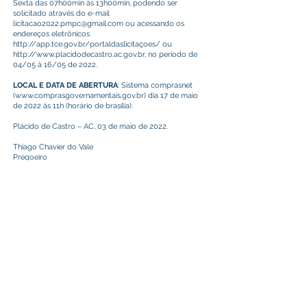
Sexta das 07h00min às 13h00min, podendo ser
solicitado através do e-mail
licitacao2022.pmpc@gmail.com
ou acessando os
endereços eletrônicos
http://app.tce.gov.br/portaldaslicita
çoes/ ou
http://www.placidodecastro.ac.gov.br
, no período de
04/05 à 16/05 de 2022.
LOCAL E DATA DE ABERTURA
: Sistema comprasnet
(
www.comprasgovernamentais.gov.br
) dia 17 de maio
de 2022 às 11h (horário de brasília).
Plácido de Castro – AC, 03 de maio de 2022.
Thiago Chavier do Vale
Pregoeiro
Este texto não substitui o publicado no Diário Oficial, mas
facilita a pesquisa para localizar a publicação oficial.
Prefeitura Municipal
de Plácido de Castro
Poder Executivo