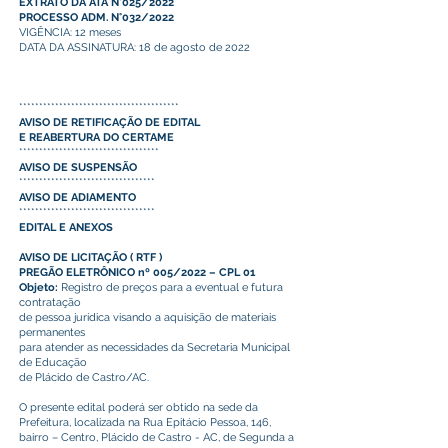
EXTRATO DA ATA N°025/2022
PROCESSO ADM. N°032/2022
VIGÊNCIA: 12 meses
DATA DA ASSINATURA: 18 de agosto de 2022
****************************************
AVISO DE RETIFICAÇÃO DE EDITAL
E REABERTURA DO CERTAME
***********************************
AVISO DE SUSPENSÃO
**********************************
AVISO DE ADIAMENTO
**********************************
EDITAL E ANEXOS
AVISO DE LICITAÇÃO
(
RTF
)
PREGÃO ELETRÔNICO nº 005/2022 – CPL 01
Objeto:
Registro de preços para a eventual e futura
contratação
de pessoa jurídica visando a aquisição de materiais
permanentes
para atender as necessidades da Secretaria Municipal
de Educação
de Plácido de Castro/AC.
O presente edital poderá ser obtido na sede da
Prefeitura, localizada na Rua Epitácio Pessoa, 146,
bairro – Centro, Plácido de Castro - AC, de Segunda a