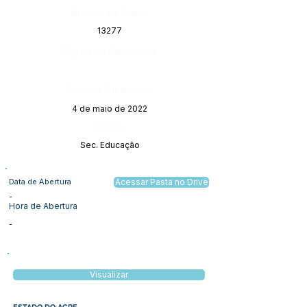
Número do Diário:
13277
Página da Publicação:
Data da Publicação:
4 de maio de 2022
Órgão:
Sec. Educação
Data de Abertura
Acessar Pasta no Drive
-
Hora de Abertura
-
Visualizar