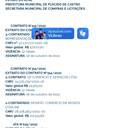
ESTADO DO ACRE
PREFEITURA MUNICIPAL DE PLÁCIDO DE CASTRO
SECRETARIA MUNICIPAL DE COMPRAS E LICITAÇÕES
CONTRATO N°315/2022
EXTRATO DO CONTRATO Nº315/2022
3-CONTRATADO:
MS SERVIÇO, COMERCIO E
REPRESENTAÇÕES LTDA-ME
CNPJ nº.
22.172.177/0001-08
Valor global R$
47.670,00
VIGÊNCIA:
12 meses
ASSINATURA:
18 de outubro de 2022
CONTRATO N°314/2022
EXTRATO DO CONTRATO Nº314/2022
2-CONTRATO:
GP COMERCIO E SERVIÇOS LTDA
CNPJ
04.375.274/0001-16
Valor global R$
24.975,00
VIGÊNCIA:
12 meses
ASSINATURA:
18 de outubro de 2022
1-CONTRATADO:
MOVESC COMERCIO DE MOVEIS
LTDA-ME
CNPJ
28.278.483/0001-00
Valor global R$
112.515,60
ATA N°025/2022