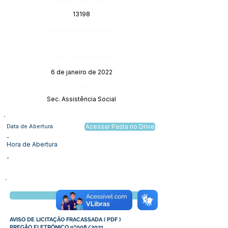
Número do Diário:
13198
Página da Publicação:
Data da Publicação:
6 de janeiro de 2022
Órgão:
Sec. Assistência Social
Data de Abertura
Acessar Pasta no Drive
-
Hora de Abertura
-
Visualizar
AVISO DE LICITAÇÃO FRACASSADA
(
PDF
)
PREGÃO ELETRÔNICO nº008/2021