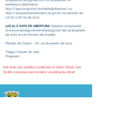
licitaplacido.ac@gmail.com
ou acessando os
endereços eletrônicos
http://app.tce.gov.br/portaldaslicita
çoes/ ou
http://www.placidodecastro.ac.gov.br
, no período de
07/01 à 18/01 de 2022.
LOCAL E DATA DE ABERTURA:
Sistema comprasnet
(
www.comprasgovernamentais.gov.br
) dia 19 de janeiro
de 2022 às 11h (horário de brasília).
Plácido de Castro – AC, 04 de janeiro de 2022.
Thiago Chavier do Vale
Pregoeiro
Este texto não substitui o publicado no Diário Oficial, mas
facilita a pesquisa para localizar a publicação oficial.
Prefeitura Municipal
de Plácido de Castro
Poder Executivo