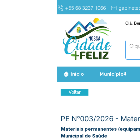
+55 68 3237 1066
gabinet
Olá, Be
🏠 Início
Município⬇️
Voltar
PE N°003/2026 - Mater
Materiais permanentes (equipam
Municipal de Saúde