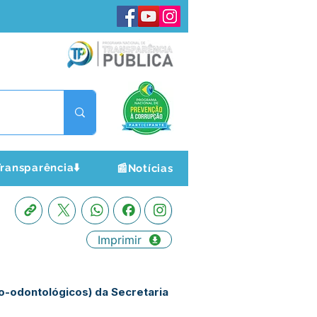
ransparência⬇️
📰Notícias
Imprimir
o-odontológicos) da Secretaria