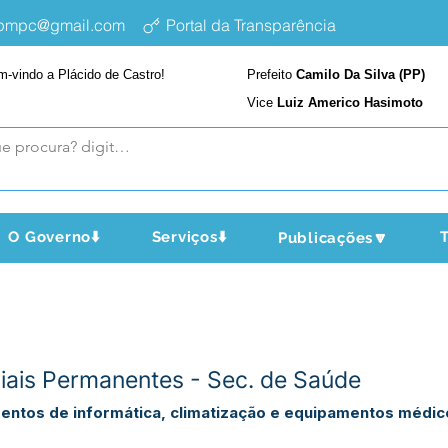
epmpc@gmail.com
Portal da Transparência
m-vindo a Plácido de Castro!
Prefeito
Camilo Da Silva (PP)
Vice
Luiz Americo Hasimoto
O Governo⬇️
Serviços⬇️
T
Publicações🔽
iais Permanentes - Sec. de Saúde
entos de informática, climatização e equipamentos médic