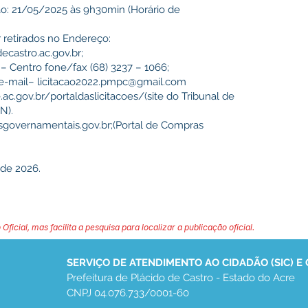
ão: 21/05/2025 às 9h30min (Horário de
 retirados no Endereço:
ecastro.ac.gov.br
;
– Centro fone/fax (68) 3237 – 1066;
e-mail–
licitacao2022.pmpc@gmail.com
.ac.gov.br/portaldaslicitacoes/(site
do Tribunal de
N).
governamentais.gov.br
;(Portal de Compras
 de 2026.
 Oficial, mas facilita a pesquisa para localizar a publicação oficial.
SERVIÇO DE ATENDIMENTO AO CIDADÃO (SIC) E
Prefeitura de Plácido de Castro - Estado do Acre
CNPJ 04.076.733/0001-60