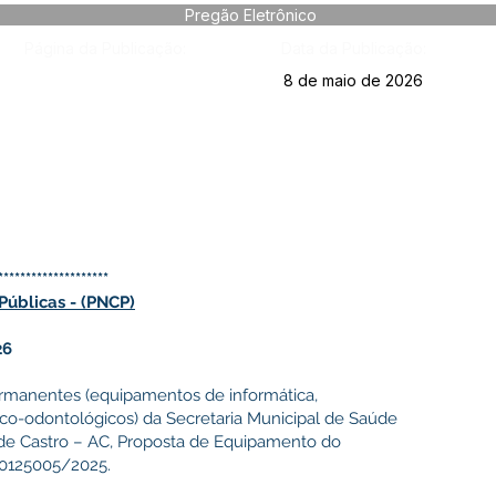
Pregão Eletrônico
Página da Publicação:
Data da Publicação:
8 de maio de 2026
********************
úblicas - (
PNCP
)
26
ermanentes (equipamentos de informática,
o-odontológicos) da Secretaria Municipal de Saúde
o de Castro – AC, Proposta de Equipamento do
00125005/2025.