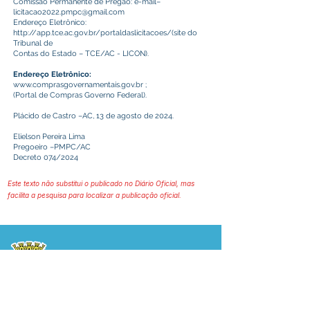
Comissão Permanente de Pregão: e-mail–
licitacao2022.pmpc@gmail.com
Endereço Eletrônico:
http://app.tce.ac.gov.br/portaldaslicitacoes/(site
do
Tribunal de
Contas do Estado – TCE/AC - LICON).
Endereço Eletrônico:
www.comprasgovernamentais.gov.br
;
(Portal de Compras Governo Federal).
Plácido de Castro –AC, 13 de agosto de 2024.
Elielson Pereira Lima
Pregoeiro –PMPC/AC
Decreto 074/2024
Este texto não substitui o publicado no Diário Oficial, mas
facilita a pesquisa para localizar a publicação oficial.
Prefeitura Municipal
de Plácido de Castro
Poder Executivo