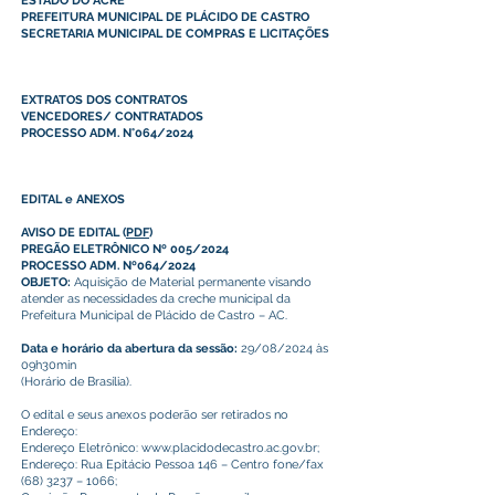
ESTADO DO ACRE
PREFEITURA MUNICIPAL DE PLÁCIDO DE CASTRO
SECRETARIA MUNICIPAL DE COMPRAS E LICITAÇÕES
EXTRATOS DOS CONTRATOS
VENCEDORES/ CONTRATADOS
PROCESSO ADM. N°064/2024
EDITAL e ANEXOS
AVISO DE EDITAL
(
PDF
)
PREGÃO ELETRÔNICO Nº 005/2024
PROCESSO ADM. Nº064/2024
OBJETO:
Aquisição de Material permanente visando
atender as necessidades da creche municipal da
Prefeitura Municipal de Plácido de Castro – AC.
Data e horário da abertura da sessão:
29/08/2024 às
09h30min
(Horário de Brasília).
O edital e seus anexos poderão ser retirados no
Endereço:
Endereço Eletrônico:
www.placidodecastro.ac.gov.br
;
Endereço: Rua Epitácio Pessoa 146 – Centro fone/fax
(68) 3237 – 1066;