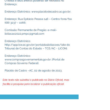
O edital e seus anexos poderão ser retirados no
Endereço:
Endereço Eletrônico:
www.placidodecastro.ac.gov.br
;
Endereço: Rua Epitácio Pessoa 146 – Centro fone/fax
(68) 3237 – 1066;
Comissão Permanente de Pregão: e-mail–
licitacao2022.pmpc@gmail.com
Endereço Eletrônico:
http://app.tce.ac.gov.br/portaldaslicitacoes/(site
do
Tribunal de Contas do Estado – TCE/AC - LICON).
Endereço Eletrônico:
www.comprasgovernamentais.gov.br
;(Portal de
Compras Governo Federal).
Plácido de Castro –AC, 02 de agosto de 2023.
Este texto não substitui o publicado no Diário Oficial, mas
facilita a pesquisa para localizar a publicação oficial.
Prefeitura Municipal