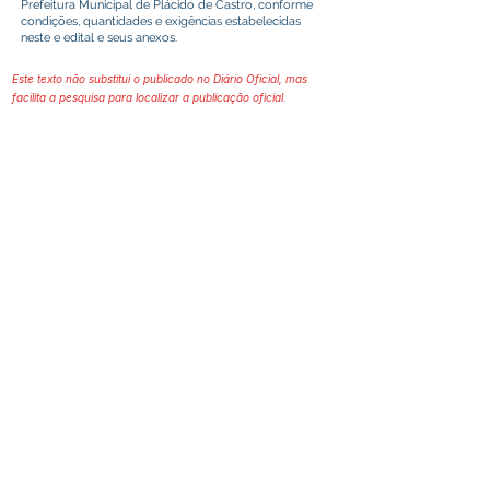
Prefeitura Municipal de Plácido de Castro, conforme
condições, quantidades e exigências estabelecidas
neste e edital e seus anexos.
Este texto não substitui o publicado no Diário Oficial, mas
facilita a pesquisa para localizar a publicação oficial.
Prefeitura Municipal
de Plácido de Castro
Poder Executivo
SERVIÇO DE ATENDIMENTO AO 
CIDADÃO (SIC) E OUVIDORIA
Prefeitura de Plácido de Castro - Estado 
do Acre
CNPJ 04.076.733/0001-60
💻Acesso online: 
SIC 
| 
Fale Conosco
 | 