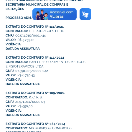
PREFEITURA MUNICIPAL DE PLÁCIDO DE CASTRO
SECRETARIA MUNICIPAL DE COMPRAS E
LICITAÇÕES
PROCESSO ADM. N°061/2023
EXTRATO DO CONTRATO Nº 111/2024
CONTRATADO:
H. J. RODRIGUES FILHO
CNPJ:
00.531.615/0001-44
VALOR:
R$ 5.735,40
VIGÊNCIA :
DATA DA ASSINATURA:
EXTRATO DO CONTRATO Nº 112/2024
CONTRATADO:
HAND LIFE SUPRIMENTOS MEDICOS
E FISIOTERAPICOS LTDA
CNPJ:
07.590.023/0001-042
VALOR:
R$ 6.750,43
VIGÊNCIA :
DATA DA ASSINATURA:
EXTRATO DO CONTRATO Nº 109/2024
CONTRATADO:
K. C. R. S.
CNPJ:
21.971.041/0001-03
VALOR:
R$ 990,00
VIGÊNCIA :
DATA DA ASSINATURA:
EXTRATO DO CONTRATO Nº 084/2024
CONTRATADO:
MS SERVIÇOS, COMERCIO E