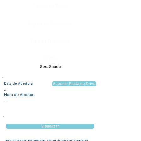
Número do Diário:
Página da Publicação:
Data da Publicação:
Órgão:
Sec. Saúde
Data de Abertura
Acessar Pasta no Drive
-
Hora de Abertura
-
Visualizar