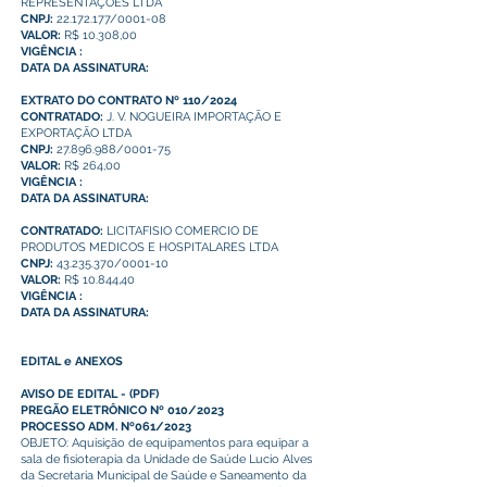
REPRESENTAÇÕES LTDA
CNPJ:
22.172.177/0001-08
VALOR:
R$ 10.308,00
VIGÊNCIA :
DATA DA ASSINATURA:
EXTRATO DO CONTRATO Nº 110/2024
CONTRATADO:
J. V. NOGUEIRA IMPORTAÇÃO E
EXPORTAÇÃO LTDA
CNPJ:
27.896.988/0001-75
VALOR:
R$ 264,00
VIGÊNCIA :
DATA DA ASSINATURA:
CONTRATADO:
LICITAFISIO COMERCIO DE
PRODUTOS MEDICOS E HOSPITALARES LTDA
CNPJ:
43.235.370/0001-10
VALOR:
R$ 10.844,40
VIGÊNCIA :
DATA DA ASSINATURA:
EDITAL e ANEXOS
AVISO DE EDITAL
-
(PDF)
PREGÃO ELETRÔNICO Nº 010/2023
PROCESSO ADM. Nº061/2023
OBJETO: Aquisição de equipamentos para equipar a
sala de fisioterapia da Unidade de Saúde Lucio Alves
da Secretaria Municipal de Saúde e Saneamento da