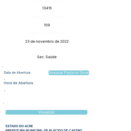
Número do Diário:
13415
Página da Publicação:
109
Data da Publicação:
23 de novembro de 2022
Órgão:
Sec. Saúde
Data de Abertura
Acessar Pasta no Drive
-
Hora de Abertura
-
Visualizar
ESTADO DO ACRE
PREFEITURA MUNICIPAL DE PLÁCIDO DE CASTRO