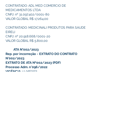
CONTRATADO: ADL MED COMERCIO DE
MEDICAMENTOS LTDA
CNPJ: nº 31.097.402/0001-80
VALOR GLOBAL R$ 17.264,00
CONTRATADO: MEDICINALI PRODUTOS PARA SAUDE
EIRELI
CNPJ: nº 20.918.668/0001-20
VALOR GLOBAL R$ 5.800,00
ATA N°002/2023
Rep. por incorreção - EXTRATO DO CONTRATO
N°002/2023
EXTRATO DE ATA Nº002/2023
(PDF)
Processo Adm. n°096/2022
VIGÊNCIA:
12 MESES
DATA DA ASSINTURA: 30/01/2023
EDITAL E ANEXOS
AVISO DE LICITAÇÃO
(
PDF
)
PREGÃO ELETRÔNICO Nº 014/2022
PROCESSO ADM. Nº 096/2022
OBJETO:
REGISTRO DE PREÇOS PARA FUTURO
FORNECIMENTO DE MEDICAMENTOS DA ATENÇÃO
BÁSICA PARA MANUTENÇÃO E ATENDIMENTO DAS
DEMANDAS DA FARMÁCIA MUNICIPAL DE PLÁCIDO
DE CASTRO – AC.