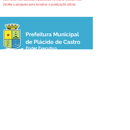
facilita a pesquisa para localizar a publicação oficial.
Prefeitura Municipal
de Plácido de Castro
Poder Executivo
SERVIÇO DE ATENDIMENTO AO 
CIDADÃO (SIC) E OUVIDORIA
Prefeitura de Plácido de Castro - Estado 
do Acre
CNPJ 04.076.733/0001-60
💻Acesso online: 
SIC 
| 
Fale Conosco
 | 
Ouvidoria
 | 
Portal de Transparência
 | 
Mapa do Site
📱Fone: +55 (68) 3237-1066 (Beto 