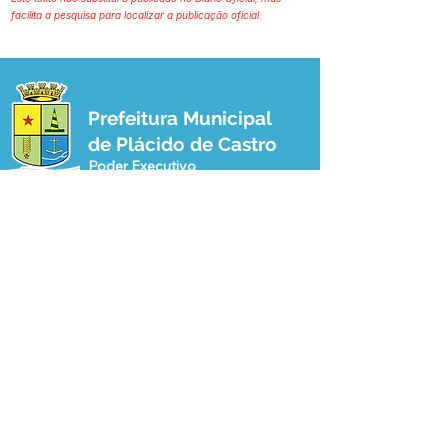
facilita a pesquisa para localizar a publicação oficial.
Prefeitura Municipal
de Plácido de Castro
Poder Executivo
SERVIÇO DE ATENDIMENTO AO 
CIDADÃO (SIC) E OUVIDORIA
Prefeitura de Plácido de Castro - Estado 
do Acre
CNPJ 04.076.733/0001-60
💻Acesso online: 
SIC 
| 
Fale Conosco
 | 
Ouvidoria
 | 
Portal de Transparência
 | 
Mapa do Site
📱Fone: +55 (68) 3237-1066 (Beto 