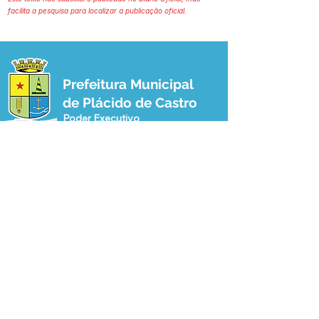
facilita a pesquisa para localizar a publicação oficial.
Prefeitura Municipal
de Plácido de Castro
Poder Executivo
SERVIÇO DE ATENDIMENTO AO 
CIDADÃO (SIC) E OUVIDORIA
Prefeitura de Plácido de Castro - Estado 
do Acre
CNPJ 04.076.733/0001-60
💻Acesso online: 
SIC 
| 
Fale Conosco
 | 
Ouvidoria
 | 
Portal de Transparência
 | 
Mapa do Site
📱Fone: +55 (68) 3237-1066 (Beto 