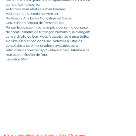
melhoraremos a qualidade no aprendizado dos nossos
alunos. Além disso, ela
se tornará mais atrativa e mais humana.
Assim como as escolas devem ser.
Professora Ana Emília Gonçalves de Castro
Universidade Federal de Pernambuco
Pensar Educação Integral implica pensar no conjunto
de oportunidades de formação humana que dialogam
com o direito de bem viver. A escola não é uma bolha,
e a vida escolar não pode ser reduzida a listas de
conteúdos a serem ensinados e avaliados para
selecionar os poucos “aproveitáveis” pelo sistema e os
muitos que ficarão de fora.
Jaqueline Moll
Este texto não substitui o publicado no Diário Oficial, mas