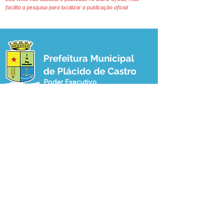
facilita a pesquisa para localizar a publicação oficial.
Prefeitura Municipal
de Plácido de Castro
Poder Executivo
SERVIÇO DE ATENDIMENTO AO 
CIDADÃO (SIC) E OUVIDORIA
Prefeitura de Plácido de Castro - Estado 
do Acre
CNPJ 04.076.733/0001-60
💻Acesso online: 
SIC 
| 
Fale Conosco
 | 
Ouvidoria
 | 
Portal de Transparência
 | 
Mapa do Site
📱Fone: +55 (68) 3237-1066 (Beto 