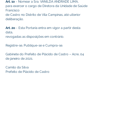
Art. 1o
- Nomear a Sra. VANILDA ANDRADE LIMA,
para exercer o cargo de Diretora da Unidade de Saúde
Francisco
de Castro no Distrito de Vila Campinas, até ulterior
deliberação.
Art. 2o
- Esta Portaria entra em vigor a partir desta
data,
revogadas as disposições em contrário.
Registre-se, Publique-se e Cumpra-se.
Gabinete do Prefeito de Plácido de Castro – Acre, 04
de janeiro de 2021.
Camilo da Silva
Prefeito de Plácido de Castro