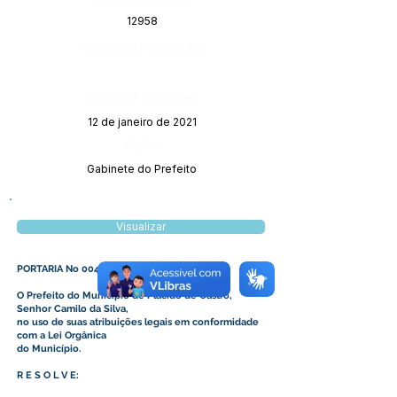
12958
Página da Publicação:
Data da Publicação:
12 de janeiro de 2021
Órgão:
Gabinete do Prefeito
Visualizar
PORTARIA No 004/2021
O Prefeito do Município de Plácido de Castro,
Senhor Camilo da Silva,
no uso de suas atribuições legais em conformidade
com a Lei Orgânica
do Município.
R E S O L V E: