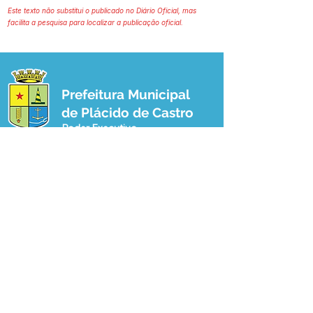
Este texto não substitui o publicado no Diário Oficial, mas
facilita a pesquisa para localizar a publicação oficial.
Prefeitura Municipal
de Plácido de Castro
Poder Executivo
SERVIÇO DE ATENDIMENTO AO 
CIDADÃO (SIC) E OUVIDORIA
Prefeitura de Plácido de Castro - Estado 
do Acre
CNPJ 04.076.733/0001-60
💻Acesso online: 
SIC 
| 
Fale Conosco
 | 
Ouvidoria
 | 
Portal de Transparência
 | 
Mapa do Site