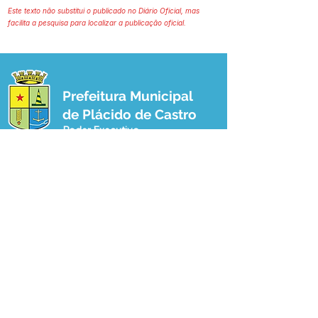
Este texto não substitui o publicado no Diário Oficial, mas
facilita a pesquisa para localizar a publicação oficial.
Prefeitura Municipal
de Plácido de Castro
Poder Executivo
SERVIÇO DE ATENDIMENTO AO 
CIDADÃO (SIC) E OUVIDORIA
Prefeitura de Plácido de Castro - Estado 
do Acre
CNPJ 04.076.733/0001-60
💻Acesso online: 
SIC 
| 
Fale Conosco
 | 
Ouvidoria
 | 
Portal de Transparência
 | 
Mapa do Site