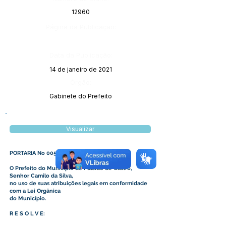
12960
Página da Publicação:
Data da Publicação:
14 de janeiro de 2021
Órgão:
Gabinete do Prefeito
Visualizar
PORTARIA No 005/2021
O Prefeito do Município de Plácido de Castro,
Senhor Camilo da Silva,
no uso de suas atribuições legais em conformidade
com a Lei Orgânica
do Município.
R E S O L V E: