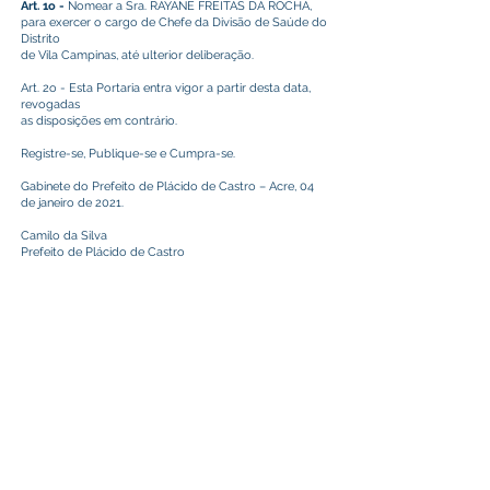
Art. 1o -
Nomear a Sra. RAYANE FREITAS DA ROCHA,
para exercer o cargo de Chefe da Divisão de Saúde do
Distrito
de Vila Campinas, até ulterior deliberação.
Art. 2o - Esta Portaria entra vigor a partir desta data,
revogadas
as disposições em contrário.
Registre-se, Publique-se e Cumpra-se.
Gabinete do Prefeito de Plácido de Castro – Acre, 04
de janeiro de 2021.
Camilo da Silva
Prefeito de Plácido de Castro