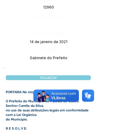
12960
Página da Publicação:
Data da Publicação:
14 de janeiro de 2021
Órgão:
Gabinete do Prefeito
Visualizar
PORTARIA No 009/2021
O Prefeito do Município de Plácido de Castro,
Senhor Camilo da Silva,
no uso de suas atribuições legais em conformidade
com a Lei Orgânica
do Município.
R E S O L V E: