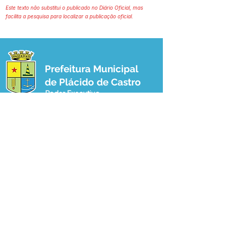
Este texto não substitui o publicado no Diário Oficial, mas
facilita a pesquisa para localizar a publicação oficial.
Prefeitura Municipal
de Plácido de Castro
Poder Executivo
SERVIÇO DE ATENDIMENTO AO 
CIDADÃO (SIC) E OUVIDORIA
Prefeitura de Plácido de Castro - Estado 
do Acre
CNPJ 04.076.733/0001-60
💻Acesso online: 
SIC 
| 
Fale Conosco
 | 
Ouvidoria
 | 
Portal de Transparência
 | 
Mapa do Site