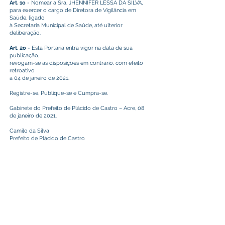
Art. 1o
- Nomear a Sra. JHENNIFER LESSA DA SILVA,
para exercer o cargo de Diretora de Vigilância em
Saúde, ligado
à Secretaria Municipal de Saúde, até ulterior
deliberação.
Art. 2o
- Esta Portaria entra vigor na data de sua
publicação,
revogam-se as disposições em contrário, com efeito
retroativo
a 04 de janeiro de 2021.
Registre-se, Publique-se e Cumpra-se.
Gabinete do Prefeito de Plácido de Castro – Acre, 08
de janeiro de 2021.
Camilo da Silva
Prefeito de Plácido de Castro