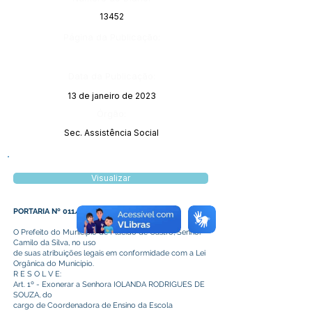
13452
Página da Publicação:
Data da Publicação:
13 de janeiro de 2023
Órgão:
Sec. Assistência Social
Visualizar
PORTARIA Nº 011/2023
O Prefeito do Município de Plácido de Castro, Senhor
Camilo da Silva, no uso
de suas atribuições legais em conformidade com a Lei
Orgânica do Município.
R E S O L V E:
Art. 1º - Exonerar a Senhora IOLANDA RODRIGUES DE
SOUZA, do
cargo de Coordenadora de Ensino da Escola