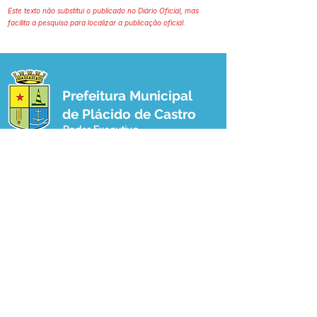
Este texto não substitui o publicado no Diário Oficial, mas
facilita a pesquisa para localizar a publicação oficial.
Prefeitura Municipal
de Plácido de Castro
Poder Executivo
SERVIÇO DE ATENDIMENTO AO 
CIDADÃO (SIC) E OUVIDORIA
Prefeitura de Plácido de Castro - Estado 
do Acre
CNPJ 04.076.733/0001-60
💻Acesso online: 
SIC 
| 
Fale Conosco
 | 
Ouvidoria
 | 
Portal de Transparência
 | 
Mapa do Site