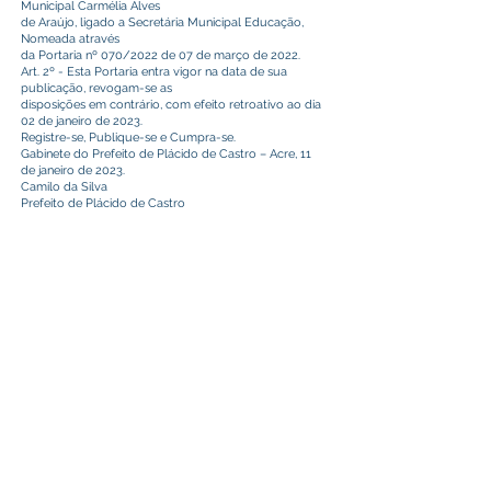
Municipal Carmélia Alves
de Araújo, ligado a Secretária Municipal Educação,
Nomeada através
da Portaria nº 070/2022 de 07 de março de 2022.
Art. 2º - Esta Portaria entra vigor na data de sua
publicação, revogam-se as
disposições em contrário, com efeito retroativo ao dia
02 de janeiro de 2023.
Registre-se, Publique-se e Cumpra-se.
Gabinete do Prefeito de Plácido de Castro – Acre, 11
de janeiro de 2023.
Camilo da Silva
Prefeito de Plácido de Castro