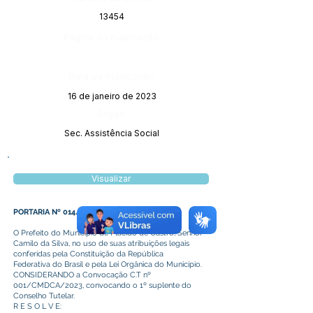
13454
Página da Publicação:
Data da Publicação:
16 de janeiro de 2023
Órgão:
Sec. Assistência Social
Visualizar
PORTARIA Nº 014/2023
O Prefeito do Município de Plácido de Castro, Senhor
Camilo da Silva, no uso de suas atribuições legais
conferidas pela Constituição da República
Federativa do Brasil e pela Lei Orgânica do Município.
CONSIDERANDO a Convocação C.T nº
001/CMDCA/2023, convocando o 1º suplente do
Conselho Tutelar.
R E S O L V E: