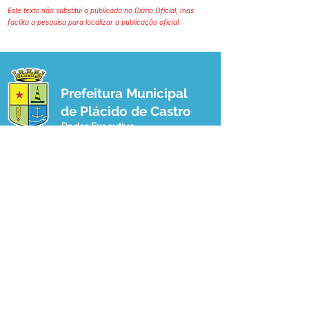
Este texto não substitui o publicado no Diário Oficial, mas
facilita a pesquisa para localizar a publicação oficial.
Prefeitura Municipal
de Plácido de Castro
Poder Executivo
SERVIÇO DE ATENDIMENTO AO 
CIDADÃO (SIC) E OUVIDORIA
Prefeitura de Plácido de Castro - Estado 
do Acre
CNPJ 04.076.733/0001-60
💻Acesso online: 
SIC 
| 
Fale Conosco
 | 
Ouvidoria
 | 
Portal de Transparência
 | 
Mapa do Site