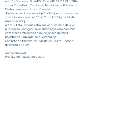
Art. 1º - Nomear o Sr. WESLEY ALMEIDA DE OLIVEIRA,
como Conselheiro Tutelar do Município de Plácido de
Castro para assumir por 20 (vinte)
dias a contar do dia 04 a 24/01/2023 em consonância
com a Convocação nº 001/CMDCA/2023 de 02 de
janeiro de 2023.
Art. 2º - Esta Portaria entra em vigor na data de sua
publicação, revogam-se as disposições em contrário,
com efeitos retroativos a 04 de janeiro de 2023.
Registre-se, Publique-se e Cumpra-se.
Gabinete do Prefeito de Plácido de Castro – Acre, 11
de janeiro de 2023.
Camilo da Silva
Prefeito de Plácido de Castro