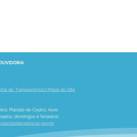
 OUVIDORIA
rtal de Transparência
 | 
Mapa do Site
tro, Plácido de Castro, Acre
bados, domingos e feriados)
placidodecastro.ac.gov.br