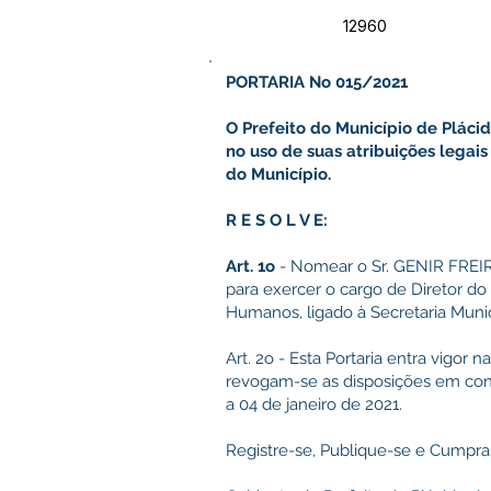
12960
PORTARIA No 015/2021
O Prefeito do Município de Plácid
no uso de suas atribuições lega
do Município.
R E S O L V E:
Art. 1o
- Nomear o Sr. GENIR FREI
para exercer o cargo de Diretor 
Humanos, ligado à Secretaria Munici
Art. 2o - Esta Portaria entra vigor 
revogam-se as disposições em contr
a 04 de janeiro de 2021.
Registre-se, Publique-se e Cumpra