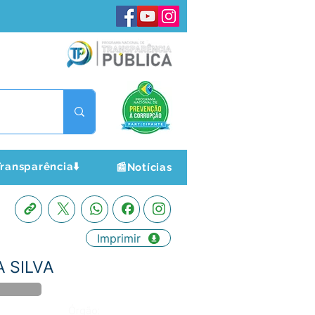
ransparência⬇️
📰Notícias
Imprimir
A SILVA
Órgão: