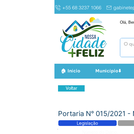
+55 68 3237 1066
gabinet
Olá, Be
🏠 Início
Município⬇️
Voltar
Portaria N° 015/2021 
Legislação
Número do Diário: