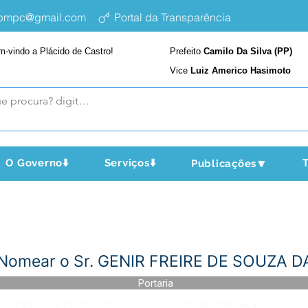
epmpc@gmail.com
Portal da Transparência
m-vindo a Plácido de Castro!
Prefeito
Camilo Da Silva (PP)
Vice
Luiz Americo Hasimoto
O Governo⬇️
Serviços⬇️
T
Publicações🔽
- Nomear o Sr. GENIR FREIRE DE SOUZA D
Portaria
Página da Publicação:
Data da Publicação: