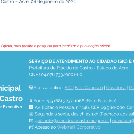
Castro – Acre, 08 de janeiro de 2021.
 Oficial, mas facilita a pesquisa para localizar a publicação oficial.
SERVIÇO DE ATENDIMENTO AO CIDADÃO (SIC) E
Prefeitura de Plácido de Castro - Estado do Acre
CNPJ 04.076.733/0001-60
icipal
💻Acesso online: 
SIC 
| 
Fale Conosco
 | 
Ouvidoria
 | 
Po
 Castro
📱Fone: +55 (68) 3237-1066 (Beto Faustino)
r Executivo
🏢 Av. Epitácio Pessoa, nº 146, CEP 69.980-000, Cen
📅 Segunda a sexta, das 7h às 13h (Fechado aos sá
📧 
gabinete@placidodecastro.ac.gov.br
 | 
ouvidoria@
📨 Acesso ao 
Webmail Corporativo