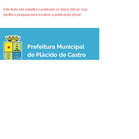
Este texto não substitui o publicado no Diário Oficial, mas
facilita a pesquisa para localizar a publicação oficial.
Prefeitura Municipal
de Plácido de Castro
Poder Executivo
SERVIÇO DE ATENDIMENTO AO 
CIDADÃO (SIC) E OUVIDORIA
Prefeitura de Plácido de Castro - Estado 
do Acre
CNPJ 04.076.733/0001-60
💻Acesso online: 
SIC 
| 
Fale Conosco
 | 
Ouvidoria
 | 
Portal de Transparência
 | 
Mapa do Site