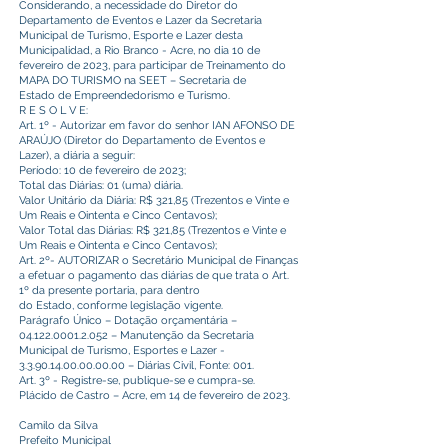
Considerando, a necessidade do Diretor do
Departamento de Eventos e Lazer da Secretaria
Municipal de Turismo, Esporte e Lazer desta
Municipalidad, a Rio Branco - Acre, no dia 10 de
fevereiro de 2023, para participar de Treinamento do
MAPA DO TURISMO na SEET – Secretaria de
Estado de Empreendedorismo e Turismo.
R E S O L V E:
Art. 1º - Autorizar em favor do senhor IAN AFONSO DE
ARAÚJO (Diretor do Departamento de Eventos e
Lazer), a diária a seguir:
Período: 10 de fevereiro de 2023;
Total das Diárias: 01 (uma) diária.
Valor Unitário da Diária: R$ 321,85 (Trezentos e Vinte e
Um Reais e Ointenta e Cinco Centavos);
Valor Total das Diárias: R$ 321,85 (Trezentos e Vinte e
Um Reais e Ointenta e Cinco Centavos);
Art. 2º- AUTORIZAR o Secretário Municipal de Finanças
a efetuar o pagamento das diárias de que trata o Art.
1º da presente portaria, para dentro
do Estado, conforme legislação vigente.
Parágrafo Único – Dotação orçamentária –
04.122.0001.2.052
– Manutenção da Secretaria
Municipal de Turismo, Esportes e Lazer -
3.3.90.14.00.00.00.00
– Diárias Civil, Fonte: 001.
Art. 3º - Registre-se, publique-se e cumpra-se.
Plácido de Castro – Acre, em 14 de fevereiro de 2023.
Camilo da Silva
Prefeito Municipal