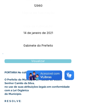
12960
Página da Publicação:
Data da Publicação:
14 de janeiro de 2021
Órgão:
Gabinete do Prefeito
Visualizar
PORTARIA No 026/2021
O Prefeito do Município de Plácido de Castro,
Senhor Camilo da Silva,
no uso de suas atribuições legais em conformidade
com a Lei Orgânica
do Município.
R E S O L V E: