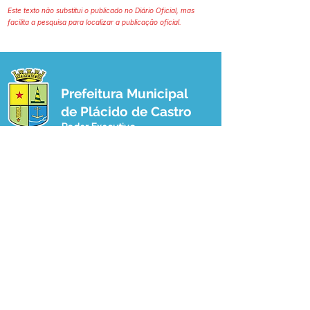
Este texto não substitui o publicado no Diário Oficial, mas
facilita a pesquisa para localizar a publicação oficial.
Prefeitura Municipal
de Plácido de Castro
Poder Executivo
SERVIÇO DE ATENDIMENTO AO 
CIDADÃO (SIC) E OUVIDORIA
Prefeitura de Plácido de Castro - Estado 
do Acre
CNPJ 04.076.733/0001-60
💻Acesso online: 
SIC 
| 
Fale Conosco
 | 
Ouvidoria
 | 
Portal de Transparência
 | 
Mapa do Site