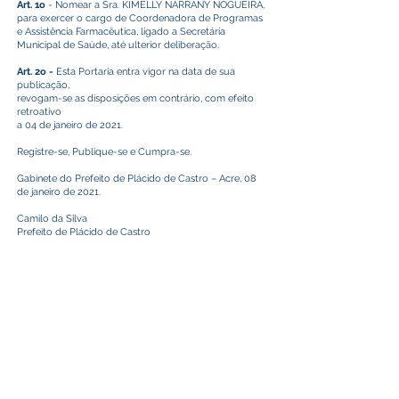
Art. 1o
- Nomear a Sra. KIMELLY NARRANY NOGUEIRA,
para exercer o cargo de Coordenadora de Programas
e Assistência Farmacêutica, ligado a Secretária
Municipal de Saúde, até ulterior deliberação.
Art. 2o -
Esta Portaria entra vigor na data de sua
publicação,
revogam-se as disposições em contrário, com efeito
retroativo
a 04 de janeiro de 2021.
Registre-se, Publique-se e Cumpra-se.
Gabinete do Prefeito de Plácido de Castro – Acre, 08
de janeiro de 2021.
Camilo da Silva
Prefeito de Plácido de Castro