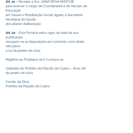
Art. 1o -
Nomear a Sra. JAÍNA PAIVA MASTUB,
para exercer o cargo de Coordenadora do Núcleo de
Educação
em Saúde e Mobilização Social, ligado a Secretária
Municipal de Saúde,
até ulterior deliberação.
Art. 2o
- Esta Portaria entra vigor na data de sua
publicação,
revogam-se as disposições em contrário, com efeito
retroativo
a 04 de janeiro de 2021.
Registre-se, Publique-se e Cumpra-se.
Gabinete do Prefeito de Plácido de Castro – Acre, 08
de janeiro de 2021.
Camilo da Silva
Prefeito de Plácido de Castro