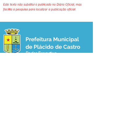
Este texto não substitui o publicado no Diário Oficial, mas
facilita a pesquisa para localizar a publicação oficial.
Prefeitura Municipal
de Plácido de Castro
Poder Executivo
SERVIÇO DE ATENDIMENTO AO 
CIDADÃO (SIC) E OUVIDORIA
Prefeitura de Plácido de Castro - Estado 
do Acre
CNPJ 04.076.733/0001-60
💻Acesso online: 
SIC 
| 
Fale Conosco
 | 
Ouvidoria
 | 
Portal de Transparência
 | 
Mapa do Site