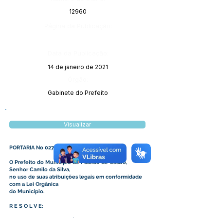
12960
Página da Publicação:
Data da Publicação:
14 de janeiro de 2021
Órgão:
Gabinete do Prefeito
Visualizar
PORTARIA No 027/2021
O Prefeito do Município de Plácido de Castro,
Senhor Camilo da Silva,
no uso de suas atribuições legais em conformidade
com a Lei Orgânica
do Município.
R E S O L V E: