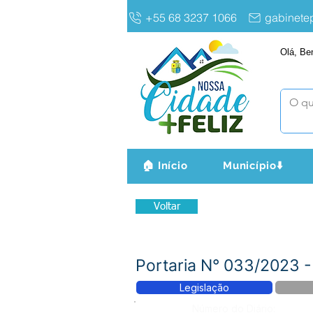
+55 68 3237 1066
gabinet
Olá, Be
🏠 Início
Município⬇️
Voltar
Portaria N° 033/2023 
Legislação
Número do Diário: