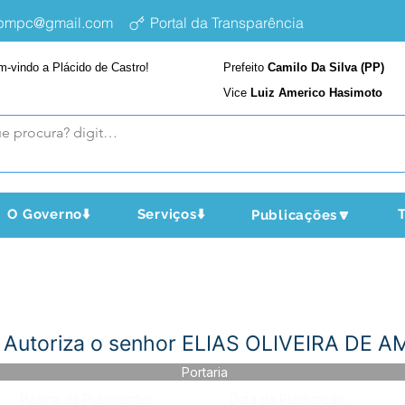
epmpc@gmail.com
Portal da Transparência
m-vindo a Plácido de Castro!
Prefeito
Camilo Da Silva (PP)
Vice
Luiz Americo Hasimoto
O Governo⬇️
Serviços⬇️
T
Publicações🔽
- Autoriza o senhor ELIAS OLIVEIRA DE
Portaria
Página da Publicação:
Data da Publicação: