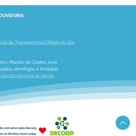
 OUVIDORIA
rtal de Transparência
 | 
Mapa do Site
tro, Plácido de Castro, Acre
bados, domingos e feriados)
placidodecastro.ac.gov.br
da com amor pela Decorp.
s os direitos reservados.