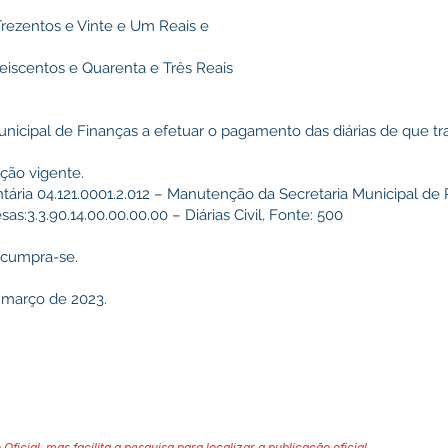
 (Trezentos e Vinte e Um Reais e
(Seiscentos e Quarenta e Três Reais
nicipal de Finanças a efetuar o pagamento das diárias de que trat
ção vigente.
tária 04.121.0001.2.012 – Manutenção da Secretaria Municipal de
:3.3.90.14.00.00.00.00 – Diárias Civil, Fonte: 500
e cumpra-se.
e março de 2023.
 Oficial, mas facilita a pesquisa para localizar a publicação oficial.