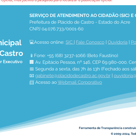
SERVIÇO DE ATENDIMENTO AO CIDADÃO (SIC) E
Prefeitura de Plácido de Castro - Estado do Acre
CNPJ 04.076.733/0001-60
icipal
💻Acesso online: 
SIC 
| 
Fale Conosco
 | 
Ouvidoria
 | 
Po
 Castro
📱Fone: +55 (68) 3237-1066 (Beto Faustino)
r Executivo
🏢 Av. Epitácio Pessoa, nº 146, CEP 69.980-000, Cen
📅 Segunda a sexta, das 7h às 13h (Fechado aos sá
📧 
gabinete@placidodecastro.ac.gov.br
 | 
ouvidoria@
📨 Acesso ao 
Webmail Corporativo
Ferramenta de Transparência construí
© 2009-2024. Todo