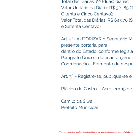
Total das Diárias: 02 (duas) diárias;
Valor Unitário da Diária: R$ 321,85
Oitenta e Cinco Centavo);
Valor Total das Diárias: R$ 643,70 
e Setenta Centavo).
Art. 2º- AUTORIZAR o Secretário Mu
presente portaria, para
dentro do Estado, conforme legisla
Parágrafo Único - dotação orçamen
Coordenação - Elemento de despesas
Art. 3º - Registre-se, publique-se 
Plácido de Castro – Acre, em 15 d
Camilo da Silva
Prefeito Municipal
Este texto não substitui o publicado no Diário