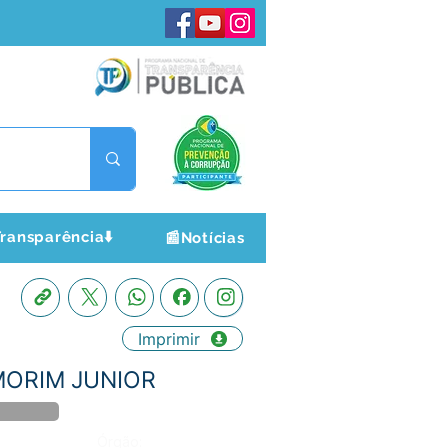
ransparência⬇️
📰Notícias
Imprimir
 AMORIM JUNIOR
Órgão: