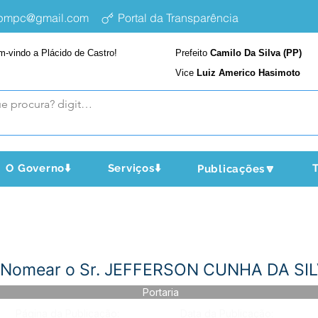
epmpc@gmail.com
Portal da Transparência
m-vindo a Plácido de Castro!
Prefeito
Camilo Da Silva (PP)
Vice
Luiz Americo Hasimoto
O Governo⬇️
Serviços⬇️
T
Publicações🔽
 - Nomear o Sr. JEFFERSON CUNHA DA SI
Portaria
Página da Publicação:
Data da Publicação: