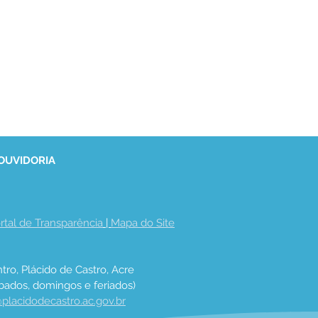
 OUVIDORIA
rtal de Transparência
 | 
Mapa do Site
tro, Plácido de Castro, Acre
bados, domingos e feriados)
placidodecastro.ac.gov.br