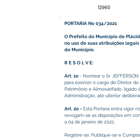
12960
PORTARIA No 034/2021
O Prefeito do Município de Plácid
no uso de suas atribuições lega
do Município.
R E S O L V E:
Art. 1o
- Nomear o Sr. JEFFERSON
para exercer o cargo de Diretor do
Patrimônio e Almoxarifado, ligado 
Administração, até ulterior delibera
Art. 2o -
Esta Portaria entra vigor n
revogam-se as disposições em contr
a 04 de janeiro de 2021.
Registre-se, Publique-se e Cumpra