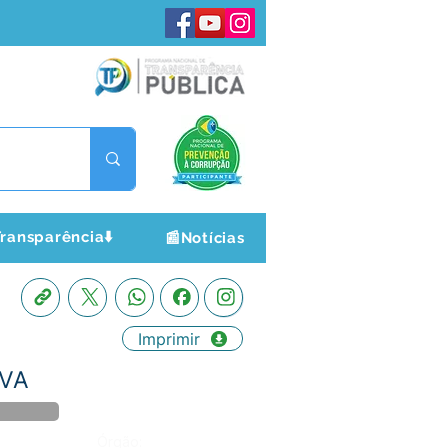
ransparência⬇️
📰Notícias
Imprimir
LVA
Órgão: