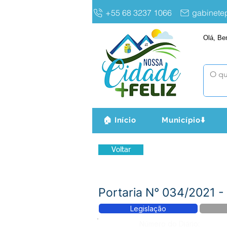
+55 68 3237 1066
gabinet
Olá, Be
🏠 Início
Município⬇️
Voltar
Portaria N° 034/2021
Legislação
Número do Diário: