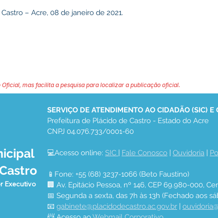
Castro – Acre, 08 de janeiro de 2021.
 Oficial, mas facilita a pesquisa para localizar a publicação oficial.
SERVIÇO DE ATENDIMENTO AO CIDADÃO (SIC) E
Prefeitura de Plácido de Castro - Estado do Acre
CNPJ 04.076.733/0001-60
icipal
💻Acesso online: 
SIC 
| 
Fale Conosco
 | 
Ouvidoria
 | 
Po
 Castro
📱Fone: +55 (68) 3237-1066 (Beto Faustino)
r Executivo
🏢 Av. Epitácio Pessoa, nº 146, CEP 69.980-000, Cen
📅 Segunda a sexta, das 7h às 13h (Fechado aos sá
📧 
gabinete@placidodecastro.ac.gov.br
 | 
ouvidoria@
📨 Acesso ao 
Webmail Corporativo