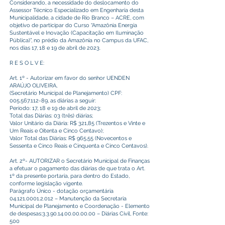
Considerando, a necessidade do deslocamento do
Assessor Técnico Especializado em Engenharia desta
Municipalidade, a cidade de Rio Branco – ACRE, com
objetivo de participar do Curso “Amazônia Energia
Sustentável e Inovação (Capacitação em Iluminação
Pública)”, no prédio da Amazônia no Campus da UFAC,
nos dias 17, 18 e 19 de abril de 2023.
R E S O L V E:
Art. 1º - Autorizar em favor do senhor UENDEN
ARAÚJO OLIVEIRA,
(Secretário Municipal de Planejamento) CPF:
005.567.112-89
, as diárias a seguir:
Período: 17, 18 e 19 de abril de 2023;
Total das Diárias: 03 (três) diárias;
Valor Unitário da Diária: R$ 321,85 (Trezentos e Vinte e
Um Reais e Oitenta e Cinco Centavo);
Valor Total das Diárias: R$ 965,55 (Novecentos e
Sessenta e Cinco Reais e Cinquenta e Cinco Centavos).
Art. 2º- AUTORIZAR o Secretário Municipal de Finanças
a efetuar o pagamento das diárias de que trata o Art.
1º da presente portaria, para dentro do Estado,
conforme legislação vigente.
Parágrafo Único - dotação orçamentária
04.121.0001.2.012
– Manutenção da Secretaria
Municipal de Planejamento e Coordenação - Elemento
de despesas:
3.3.90.14.00.00.00.00
– Diárias Civil, Fonte:
500