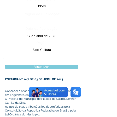
13513
Página da Publicação:
Data da Publicação:
17 de abril de 2023
Órgão:
Sec. Cultura
Visualizar
PORTARIA Nº. 047 DE 03 DE ABRIL DE 2023
Conceder diárias ao Assessor Técnico Especializado
em Engenharia das outras providências.
O Prefeito do Município de Plácido de Castro, Senhor
Camilo da Silva,
no uso de suas atribuições legais conferidas pela
Constituição da República Federativa do Brasil e pela
Lei Orgânica do Município.