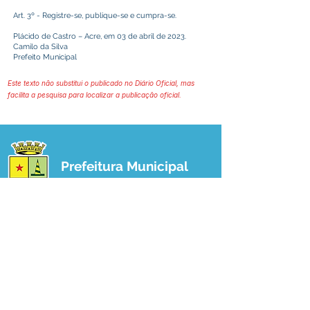
Art. 3º - Registre-se, publique-se e cumpra-se.
Plácido de Castro – Acre, em 03 de abril de 2023.
Camilo da Silva
Prefeito Municipal
Este texto não substitui o publicado no Diário Oficial, mas
facilita a pesquisa para localizar a publicação oficial.
Prefeitura Municipal
de Plácido de Castro
Poder Executivo
SERVIÇO DE ATENDIMENTO AO 
CIDADÃO (SIC) E OUVIDORIA
Prefeitura de Plácido de Castro - Estado 
do Acre
CNPJ 04.076.733/0001-60