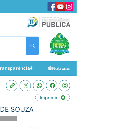
ransparência⬇️
📰Notícias
Imprimir
S DE SOUZA
Órgão: