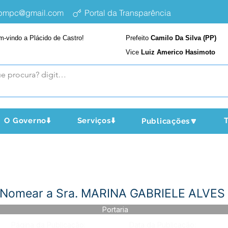
epmpc@gmail.com
Portal da Transparência
m-vindo a Plácido de Castro!
Prefeito
Camilo Da Silva (PP)
Vice
Luiz Americo Hasimoto
O Governo⬇️
Serviços⬇️
T
Publicações🔽
 - Nomear a Sra. MARINA GABRIELE ALVE
Portaria
Página da Publicação:
Data da Publicação: