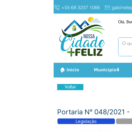
+55 68 3237 1066
gabinet
Olá, Be
🏠 Início
Município⬇️
Voltar
Portaria N° 048/2021
Legislação
Número do Diário: