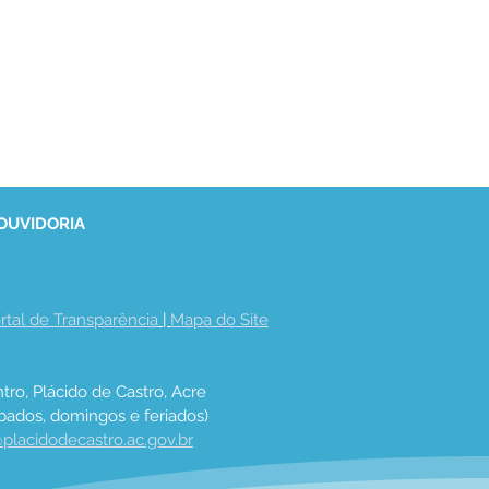
 OUVIDORIA
rtal de Transparência
 | 
Mapa do Site
tro, Plácido de Castro, Acre
bados, domingos e feriados)
placidodecastro.ac.gov.br