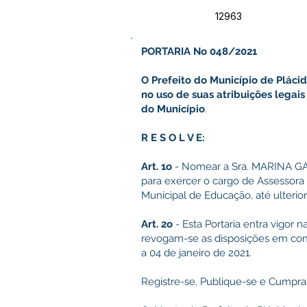
12963
PORTARIA No 048/2021
O Prefeito do Município de Plácid
no uso de suas atribuições lega
do Município
.
R E S O L V E:
Art. 1o
- Nomear a Sra. MARINA G
para exercer o cargo de Assessora 
Municipal de Educação, até ulterior
Art. 2o
- Esta Portaria entra vigor 
revogam-se as disposições em contr
a 04 de janeiro de 2021.
Registre-se, Publique-se e Cumpra