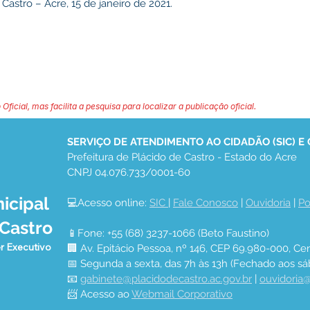
Castro – Acre, 15 de janeiro de 2021.
 Oficial, mas facilita a pesquisa para localizar a publicação oficial.
SERVIÇO DE ATENDIMENTO AO CIDADÃO (SIC) E
Prefeitura de Plácido de Castro - Estado do Acre
CNPJ 04.076.733/0001-60
icipal
💻Acesso online: 
SIC 
| 
Fale Conosco
 | 
Ouvidoria
 | 
Po
 Castro
📱Fone: +55 (68) 3237-1066 (Beto Faustino)
r Executivo
🏢 Av. Epitácio Pessoa, nº 146, CEP 69.980-000, Cen
📅 Segunda a sexta, das 7h às 13h (Fechado aos sá
📧 
gabinete@placidodecastro.ac.gov.br
 | 
ouvidoria@
📨 Acesso ao 
Webmail Corporativo