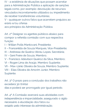
IV - a existência de situações que possam acarretar
para a Administração Pública a aplicação de sanções
legais como, por exemplo: devolução de recursos
vinculados incorretamente utilizados ou impedimento
de receber transferências voluntárias;
V - quaisquer outros fatos que acarretem prejuízos ao
erário e/ou ofensa
aos princípios da Administração Pública.
Art. 2º Designar os agentes públicos abaixo para
compor a referida comissão com sua respectiva
função:
I – Willian Pollis Mantovani, Presidente;
II – Francenilda de Souza Marques, Vice-Presidente;
III – Andressa de Queiroz Abreu Lopes, Secretária;
IV – Geni Freire de Souza, Membro;
V - Francisco Adevilson Queiroz da Silva, Membro;
VI – Rogen Lima de Araújo, Membro Suplente;
VII - Max-Lânio Oliveira de Souza, Membro Suplente;
VIII - Elias Oliveira de Amorim Junior, Membro
Suplente.
Art. 3º O prazo para a conclusão dos trabalhos não
excederá 30 (trinta)
dias e poderá ser prorrogado por igual período.
Art. 4º A Comissão exercerá suas atividades com
independência e imparcialidade, assegurado o sigilo
necessário à elucidação dos fatos ou
exigido pelo interesse da administração.