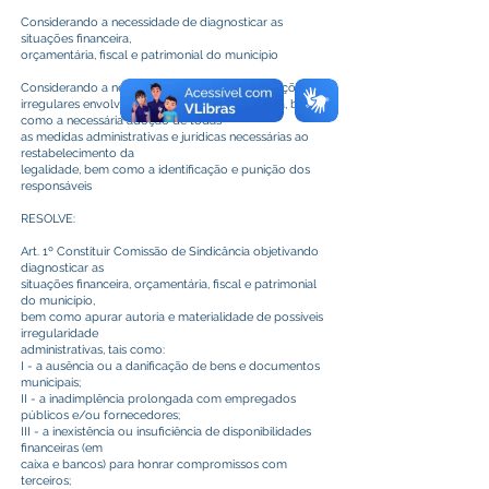
Considerando a necessidade de diagnosticar as
situações financeira,
orçamentária, fiscal e patrimonial do município
Considerando a necessidade de averiguar situações
irregulares envolvendo a Administração Pública, bem
como a necessária adoção de todas
as medidas administrativas e jurídicas necessárias ao
restabelecimento da
legalidade, bem como a identificação e punição dos
responsáveis
RESOLVE:
Art. 1º Constituir Comissão de Sindicância objetivando
diagnosticar as
situações financeira, orçamentária, fiscal e patrimonial
do município,
bem como apurar autoria e materialidade de possíveis
irregularidade
administrativas, tais como:
I - a ausência ou a danificação de bens e documentos
municipais;
II - a inadimplência prolongada com empregados
públicos e/ou fornecedores;
III - a inexistência ou insuficiência de disponibilidades
financeiras (em
caixa e bancos) para honrar compromissos com
terceiros;