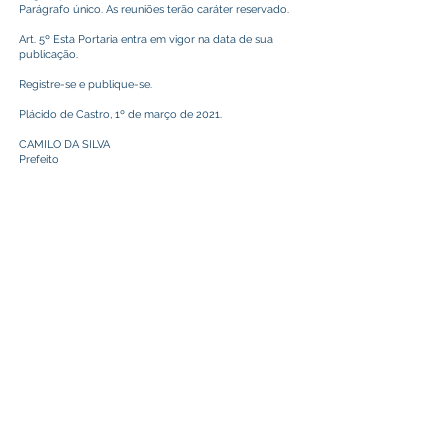
Parágrafo único. As reuniões terão caráter reservado.
Art. 5º Esta Portaria entra em vigor na data de sua
publicação.
Registre-se e publique-se.
Plácido de Castro, 1º de março de 2021.
CAMILO DA SILVA
Prefeito
Este texto não substitui o publicado no Diário Oficial, mas
facilita a pesquisa para localizar a publicação oficial.
Prefeitura Municipal
de Plácido de Castro
Poder Executivo
SERVIÇO DE ATENDIMENTO AO 
CIDADÃO (SIC) E OUVIDORIA