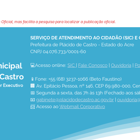
 Oficial, mas facilita a pesquisa para localizar a publicação oficial.
SERVIÇO DE ATENDIMENTO AO CIDADÃO (SIC) E
Prefeitura de Plácido de Castro - Estado do Acre
CNPJ 04.076.733/0001-60
icipal
💻Acesso online: 
SIC 
| 
Fale Conosco
 | 
Ouvidoria
 | 
Po
 Castro
📱Fone: +55 (68) 3237-1066 (Beto Faustino)
r Executivo
🏢 Av. Epitácio Pessoa, nº 146, CEP 69.980-000, Cen
📅 Segunda a sexta, das 7h às 13h (Fechado aos sá
📧 
gabinete@placidodecastro.ac.gov.br
 | 
ouvidoria@
📨 Acesso ao 
Webmail Corporativo