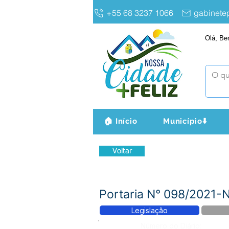
+55 68 3237 1066
gabinet
Olá, Be
🏠 Início
Município⬇️
Voltar
Portaria N° 098/2021
Legislação
Número do Diário: