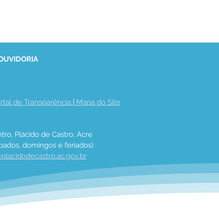
 OUVIDORIA
rtal de Transparência
 | 
Mapa do Site
tro, Plácido de Castro, Acre
bados, domingos e feriados)
placidodecastro.ac.gov.br