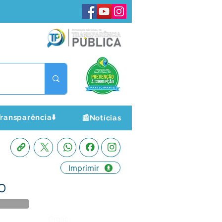
ransparência⬇️
📰Notícias
Imprimir
NO
Órgão: