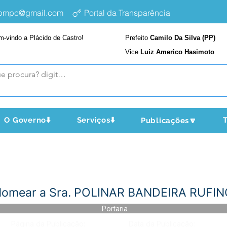
epmpc@gmail.com
Portal da Transparência
m-vindo a Plácido de Castro!
Prefeito
Camilo Da Silva (PP)
Vice
Luiz Americo Hasimoto
O Governo⬇️
Serviços⬇️
T
Publicações🔽
-Nomear a Sra. POLINAR BANDEIRA RUFI
Portaria
Página da Publicação:
Data da Publicação: