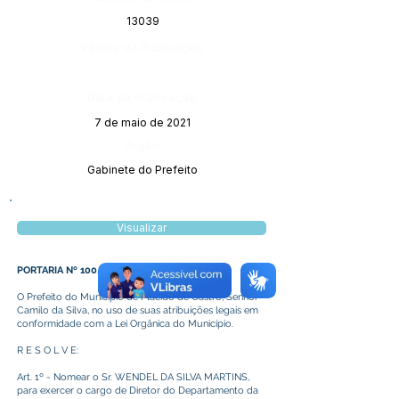
13039
Página da Publicação:
Data da Publicação:
7 de maio de 2021
Órgão:
Gabinete do Prefeito
Visualizar
PORTARIA Nº 100/2021
O Prefeito do Município de Plácido de Castro, Senhor
Camilo da Silva, no uso de suas atribuições legais em
conformidade com a Lei Orgânica do Município.
R E S O L V E:
Art. 1º - Nomear o Sr. WENDEL DA SILVA MARTINS,
para exercer o cargo de Diretor do Departamento da