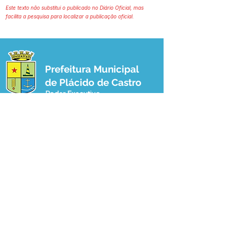
Este texto não substitui o publicado no Diário Oficial, mas
facilita a pesquisa para localizar a publicação oficial.
Prefeitura Municipal
de Plácido de Castro
Poder Executivo
SERVIÇO DE ATENDIMENTO AO 
CIDADÃO (SIC) E OUVIDORIA
Prefeitura de Plácido de Castro - Estado 
do Acre
CNPJ 04.076.733/0001-60
💻Acesso online: 
SIC 
| 
Fale Conosco
 | 
Ouvidoria
 | 
Portal de Transparência
 | 
Mapa do Site