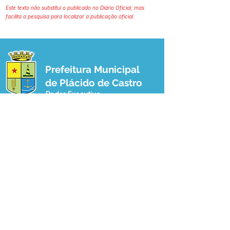
Este texto não substitui o publicado no Diário Oficial, mas
facilita a pesquisa para localizar a publicação oficial.
Prefeitura Municipal
de Plácido de Castro
Poder Executivo
SERVIÇO DE ATENDIMENTO AO 
CIDADÃO (SIC) E OUVIDORIA
Prefeitura de Plácido de Castro - Estado 
do Acre
CNPJ 04.076.733/0001-60
💻Acesso online: 
SIC 
| 
Fale Conosco
 | 
Ouvidoria
 | 
Portal de Transparência
 | 
Mapa do Site