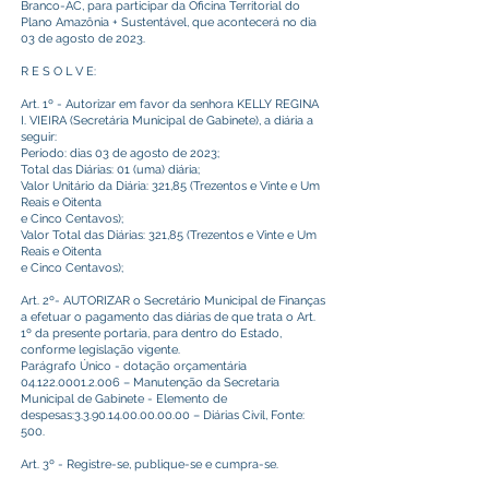
Branco-AC, para participar da Oficina Territorial do
Plano Amazônia + Sustentável, que acontecerá no dia
03 de agosto de 2023.
R E S O L V E:
Art. 1º - Autorizar em favor da senhora KELLY REGINA
I. VIEIRA (Secretária Municipal de Gabinete), a diária a
seguir:
Período: dias 03 de agosto de 2023;
Total das Diárias: 01 (uma) diária;
Valor Unitário da Diária: 321,85 (Trezentos e Vinte e Um
Reais e Oitenta
e Cinco Centavos);
Valor Total das Diárias: 321,85 (Trezentos e Vinte e Um
Reais e Oitenta
e Cinco Centavos);
Art. 2º- AUTORIZAR o Secretário Municipal de Finanças
a efetuar o pagamento das diárias de que trata o Art.
1º da presente portaria, para dentro do Estado,
conforme legislação vigente.
Parágrafo Único - dotação orçamentária
04.122.0001.2.006
– Manutenção da Secretaria
Municipal de Gabinete - Elemento de
despesas:
3.3.90.14.00.00.00.00
– Diárias Civil, Fonte:
500.
Art. 3º - Registre-se, publique-se e cumpra-se.