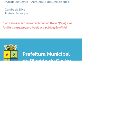
Plácido de Castro – Acre, em 18 de julho de 2023.
Camilo da Silva
Prefeito Municipal
Este texto não substitui o publicado no Diário Oficial, mas
facilita a pesquisa para localizar a publicação oficial.
Prefeitura Municipal
de Plácido de Castro
Poder Executivo
SERVIÇO DE ATENDIMENTO AO 
CIDADÃO (SIC) E OUVIDORIA
Prefeitura de Plácido de Castro - Estado 
do Acre
CNPJ 04.076.733/0001-60
💻Acesso online: 
SIC 
| 
Fale Conosco
 | 