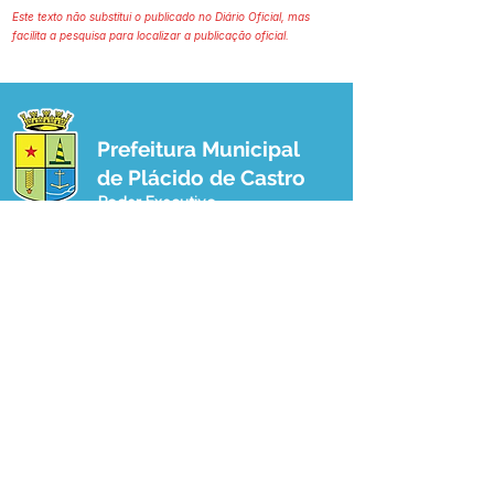
Este texto não substitui o publicado no Diário Oficial, mas
facilita a pesquisa para localizar a publicação oficial.
Prefeitura Municipal
de Plácido de Castro
Poder Executivo
SERVIÇO DE ATENDIMENTO AO 
CIDADÃO (SIC) E OUVIDORIA
Prefeitura de Plácido de Castro - Estado 
do Acre
CNPJ 04.076.733/0001-60
💻Acesso online: 
SIC 
| 
Fale Conosco
 | 
Ouvidoria
 | 
Portal de Transparência
 | 
Mapa do Site